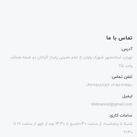
تماس با ما
آدرس:
تهران، اسلامشهر شهرک واوان خ امام خمینی پاساژ اکباتان دو طبقه همکف
واحد ۲۵
تلفن تماس:
۰۲۱۵۶۱۶۹۹۵۰ 09127518757
ایمیل:
Mehrannut@gmail.com
ساعات کاری:
شنبه تا پنجشنبه، از ساعت ۱۰:۳۰صبح تا ۱۳.۳۰ بعد از ظهر از ساعت ۱۷ تا
۲۱:۳۰