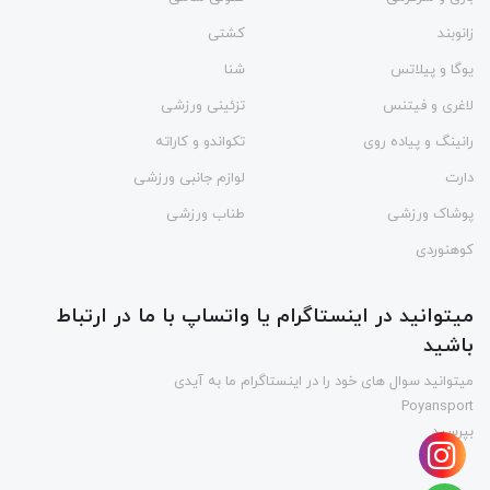
زانوبند
کشتی
یوگا و پیلاتس
شنا
لاغری و فیتنس
تزئینی ورزشی
رانینگ و پیاده روی
تکواندو و کاراته
دارت
لوازم جانبی ورزشی
پوشاک ورزشی
طناب ورزشی
کوهنوردی
میتوانید در اینستاگرام یا واتساپ با ما در ارتباط
باشید
میتوانید سوال های خود را در اینستاگرام ما به آیدی
Poyansport
بپرسید