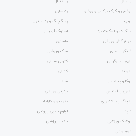
والیبال
بسکتبال
بوکس و کیک بوکس و ووشو
بدنسازی
توپ
پینگ‌پنگ و بدمينتون
اسکیت و اسکیت برد
استوک فوتبالی
انواع کش ورزشی
ماساژور
شیکر و بطری
ساک ورزشی
بازی و سرگرمی
کتونی سالنی
زانوبند
کشتی
یوگا و پیلاتس
شنا
لاغری و فیتنس
تزئینی ورزشی
رانینگ و پیاده روی
تکواندو و کاراته
دارت
لوازم جانبی ورزشی
پوشاک ورزشی
طناب ورزشی
کوهنوردی