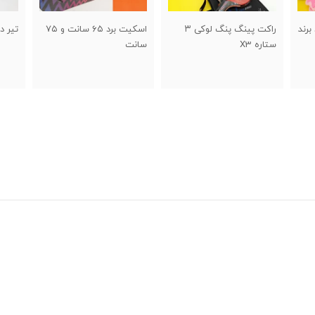
وکی ۳
اسکیت برد ۶۵ سانت و ۷۵
تیر دروازه آپارتمانی
دستک
سانت
OZ12