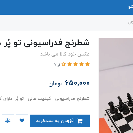
شو
ان
شطرنج فدراسیونی تو پُر م
عکس خود کالا می باشد
از 7
650,000
تومان
شطرنج فدراسیونی _کیفیت عالی_ تو پُر_دارای 
افزودن به سبدخرید