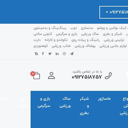
 کیک بوکس و ووشو
بدنسازی
توپ
پینگ‌پنگ و بدمينتون
ر
شیکر و بطری
ساک ورزشی
بازی و سرگرمی
کتونی سالنی
تزئینی ورزشی
رانینگ و پیاده روی
تکواندو و کاراته
دارت
لوازم جانبی ورزشی
پوشاک ورزشی
طناب ورزشی
کوهنوردی
با ما در تماس باشید
0
09127518757
واع
ماساژور
شیکر
ساک
بازی و
کتونی
زانوبن
ش
و
ورزشی
سرگرمی
سالنی
زشی
بطری