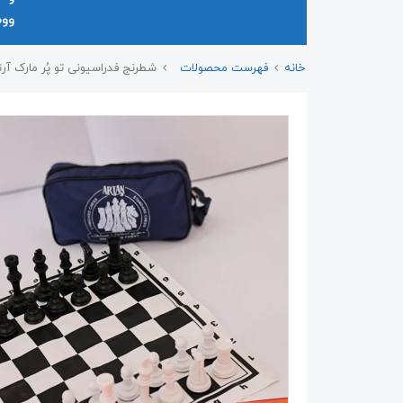
وو
خانه
فهرست محصولات
شطرنج فدراسیونی تو پُر مارک آرت