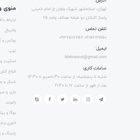
آدرس:
منوی و
تهران، اسلامشهر شهرک واوان خ امام خمینی
پاساژ اکباتان دو طبقه همکف واحد ۲۵
ارتباط با 
تلفن تماس:
والیبال
۰۲۱۵۶۱۶۹۹۵۰ 09127518757
بوکس و ک
ایمیل:
توپ
Mehrannut@gmail.com
اسکیت و 
ساعات کاری:
انواع کش
شنبه تا پنجشنبه، از ساعت ۱۰:۳۰صبح تا ۱۳.۳۰
شیکر و ب
بعد از ظهر از ساعت ۱۷ تا ۲۱:۳۰
بازی و سر
زانوبند
یوگا و پی
لاغری و 
رانینگ و پ