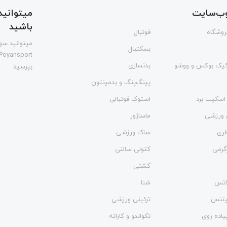
ب‌سایت
میتوانید 
باشید
فروشگاه
فوتبال
میتوانید سوا
بسکتبال
Poyansport
یک بوکس و ووشو
بدنسازی
بپرسید
پینگ‌پنگ و بدمينتون
اسکیت برد
استوک فوتبالی
 ورزشی
ماساژور
طری
ساک ورزشی
گرمی
کتونی سالنی
کشتی
لاتس
شنا
فیتنس
تزئینی ورزشی
یاده روی
تکواندو و کاراته