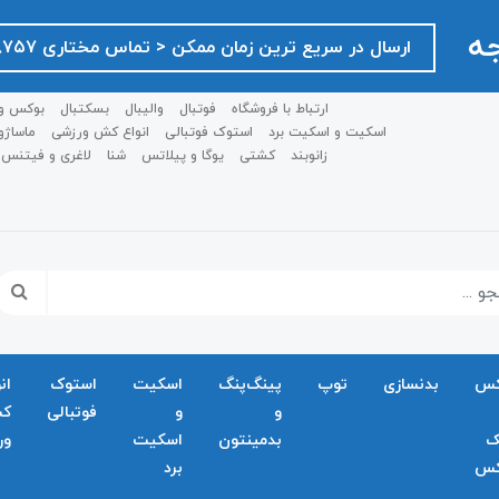
جه
ارسال در سریع ترین زمان ممکن ‌< تماس مختاری ۰۹۱۲۷۵۱۸۷۵۷ >
ارتباط با فروشگاه
فوتبال
والیبال
بسکتبال
بوکس و
اسکیت و اسکیت برد
استوک فوتبالی
انواع کش ورزشی
ماساژو
زانوبند
کشتی
یوگا و پیلاتس
شنا
لاغری و فیتنس
کس
بدنسازی
توپ
پینگ‌پنگ
اسکیت
استوک
ان
و
و
فوتبالی
ک
ک
بدمينتون
اسکیت
ور
کس
برد