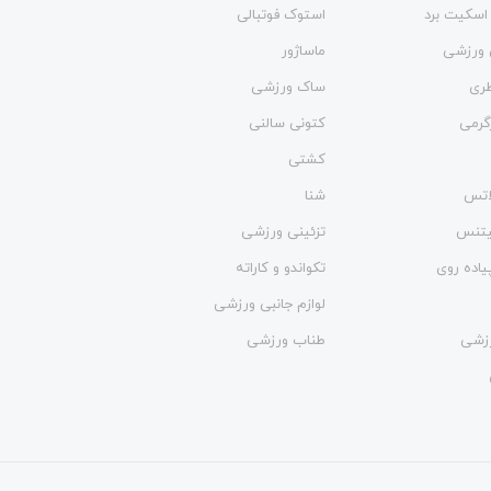
اسکیت برد
استوک فوتبالی
 ورزشی
ماساژور
طری
ساک ورزشی
گرمی
کتونی سالنی
کشتی
لاتس
شنا
فیتنس
تزئینی ورزشی
یاده روی
تکواندو و کاراته
لوازم جانبی ورزشی
زشی
طناب ورزشی