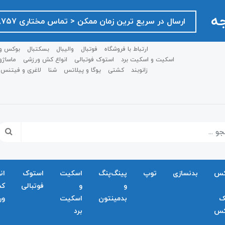
جه
ارسال در سریع ترین زمان ممکن ‌< تماس مختاری ۰۹۱۲۷۵۱۸۷۵۷ >
ارتباط با فروشگاه
فوتبال
والیبال
بسکتبال
بوکس و
اسکیت و اسکیت برد
استوک فوتبالی
انواع کش ورزشی
ماساژو
زانوبند
کشتی
یوگا و پیلاتس
شنا
لاغری و فیتنس
کس
بدنسازی
توپ
پینگ‌پنگ
اسکیت
استوک
ان
و
و
فوتبالی
ک
ک
بدمينتون
اسکیت
ور
کس
برد