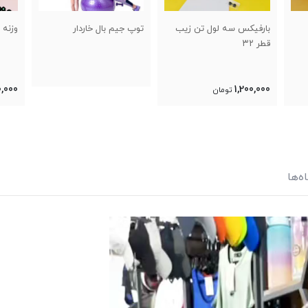
ب
توپ جیم بال خاردار
وزنه پا شنی
توپ 
0,000
300,000
تومان
ه‌ها