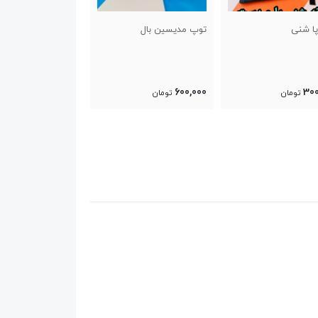
مدیسین بال
استپ ورزشی
بند یوگا
150,000
600,000
60
تومان
تومان
تومان