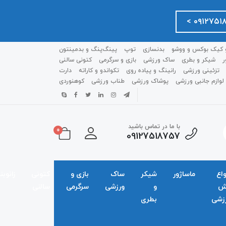
 کیک بوکس و ووشو
بدنسازی
توپ
پینگ‌پنگ و بدمينتون
ر
شیکر و بطری
ساک ورزشی
بازی و سرگرمی
کتونی سالنی
تزئینی ورزشی
رانینگ و پیاده روی
تکواندو و کاراته
دارت
لوازم جانبی ورزشی
پوشاک ورزشی
طناب ورزشی
کوهنوردی
با ما در تماس باشید
0
09127518757
واع
ماساژور
شیکر
ساک
بازی و
کتونی
زانوبن
ش
و
ورزشی
سرگرمی
سالنی
زشی
بطری