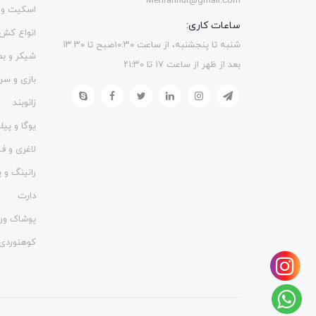
Mehrannut@gmail.com
اسکیت و 
ساعات کاری:
انواع کش
شنبه تا پنجشنبه، از ساعت ۱۰:۳۰صبح تا ۱۳.۳۰
شیکر و ب
بعد از ظهر از ساعت ۱۷ تا ۲۱:۳۰
بازی و سر
زانوبند
یوگا و پی
لاغری و 
رانینگ و پ
دارت
پوشاک ور
کوهنوردی