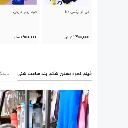
 trx
فوم رولر خارجی
بارفیکس سه لول تن زی
قطر ۳۲
1,200,000
950,000
1
تومان
تومان
تومان
فیلم نحوه بستن شکم بند ساعت شنی
دیدگا