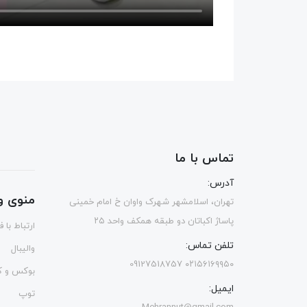
تماس با ما
آدرس:
منوی و
تهران، اسلامشهر شهرک واوان خ امام خمینی
پاساژ اکباتان دو طبقه همکف واحد ۲۵
ارتباط با 
تلفن تماس:
والیبال
۰۲۱۵۶۱۶۹۹۵۰ 09127518757
بوکس و ک
ایمیل:
توپ