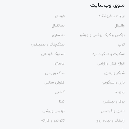
منوی وب‌سایت
ارتباط با فروشگاه
فوتبال
والیبال
بسکتبال
بوکس و کیک بوکس و ووشو
بدنسازی
توپ
پینگ‌پنگ و بدمينتون
اسکیت و اسکیت برد
استوک فوتبالی
انواع کش ورزشی
ماساژور
شیکر و بطری
ساک ورزشی
بازی و سرگرمی
کتونی سالنی
زانوبند
کشتی
یوگا و پیلاتس
شنا
لاغری و فیتنس
تزئینی ورزشی
رانینگ و پیاده روی
تکواندو و کاراته