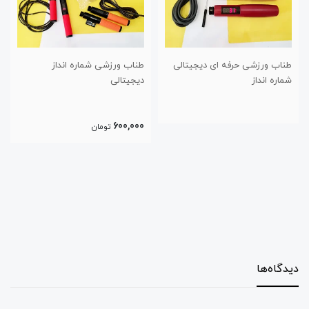
جیتالی
طناب ورزشی شماره انداز
طناب ورزشی دسته ابری بلبر
دیجیتالی
280,000
600,000
تومان
تومان
دیدگاه‌ها