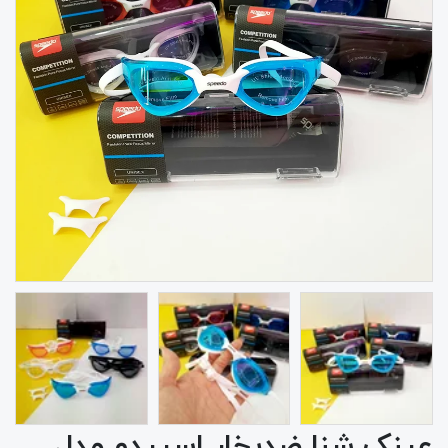
عینک شنا ضدبخار اسپیدو مدل