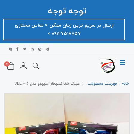
توجه توجه
ارسال در سریع ترین زمان ممکن ‌< تماس مختاری
۰۹۱۲۷۵۱۸۷۵۷ >
0
خانه
فهرست محصولات
عینک شنا ضدبخار اسپیدو مدل SBL1026