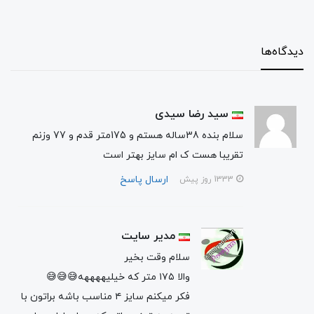
دیدگاه‌ها
سید رضا سیدی
سلام بنده 38ساله هستم و 175متر قدم و 77 وزنم
تقریبا هست ک ام سایز بهتر است
ارسال پاسخ
1333 روز پیش
مدیر سایت
سلام وقت بخیر
والا ۱۷۵ متر که خیلیههههه😅😅😅
فکر میکنم سایز ۴ مناسب باشه براتون با