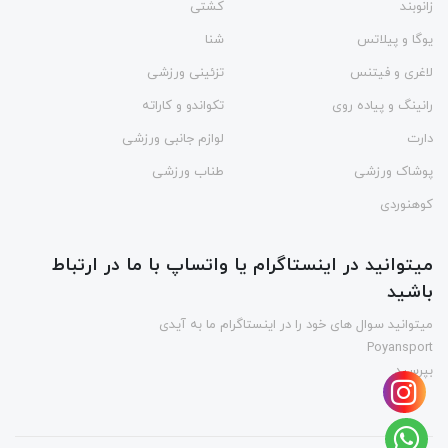
زانوبند
کشتی
یوگا و پیلاتس
شنا
لاغری و فیتنس
تزئینی ورزشی
رانینگ و پیاده روی
تکواندو و کاراته
دارت
لوازم جانبی ورزشی
پوشاک ورزشی
طناب ورزشی
کوهنوردی
میتوانید در اینستاگرام یا واتساپ با ما در ارتباط
باشید
میتوانید سوال های خود را در اینستاگرام ما به آیدی
Poyansport
بپرسید