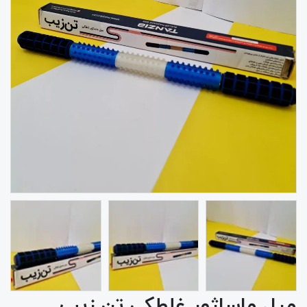
میل ماساژور غلطکی تن زیب