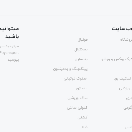
ب‌سایت
میتوانید 
باشید
فروشگاه
فوتبال
میتوانید سوا
بسکتبال
Poyansport
یک بوکس و ووشو
بدنسازی
بپرسید
پینگ‌پنگ و بدمينتون
اسکیت برد
استوک فوتبالی
 ورزشی
ماساژور
طری
ساک ورزشی
گرمی
کتونی سالنی
کشتی
لاتس
شنا