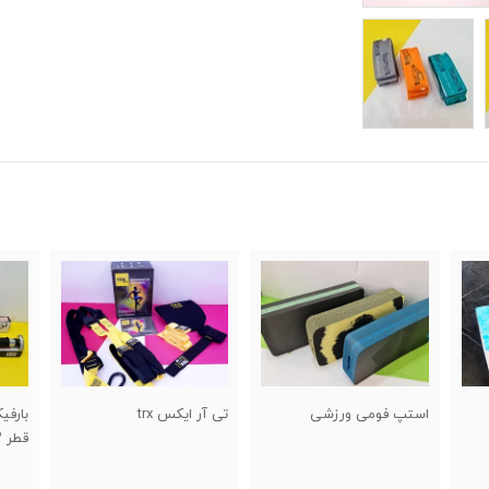
 فومی ورزشی
تی آر ایکس trx
بارفیکس سه لول تن
قطر ۳۲