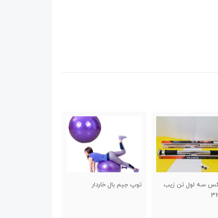
 زیب
توپ جیم بال خاردار
وزنه پا شنی
ت