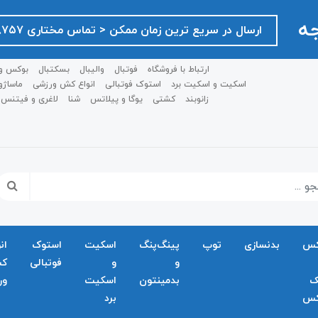
جه
ارسال در سریع ترین زمان ممکن ‌< تماس مختاری ۰۹۱۲۷۵۱۸۷۵۷ >
ارتباط با فروشگاه
فوتبال
والیبال
بسکتبال
بوکس و
اسکیت و اسکیت برد
استوک فوتبالی
انواع کش ورزشی
ماساژو
زانوبند
کشتی
یوگا و پیلاتس
شنا
لاغری و فیتنس
کس
بدنسازی
توپ
پینگ‌پنگ
اسکیت
استوک
ان
و
و
فوتبالی
ک
ک
بدمينتون
اسکیت
ور
کس
برد