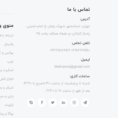
تماس با ما
آدرس:
منوی و
تهران، اسلامشهر شهرک واوان خ امام خمینی
پاساژ اکباتان دو طبقه همکف واحد ۲۵
ارتباط با 
تلفن تماس:
والیبال
۰۲۱۵۶۱۶۹۹۵۰ 09127518757
بوکس و ک
ایمیل:
توپ
Mehrannut@gmail.com
اسکیت و 
ساعات کاری:
انواع کش
شنبه تا پنجشنبه، از ساعت ۱۰:۳۰صبح تا ۱۳.۳۰
شیکر و ب
بعد از ظهر از ساعت ۱۷ تا ۲۱:۳۰
بازی و سر
زانوبند
یوگا و پی