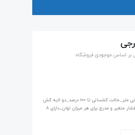
 بر اساس موجودی فروشگاه
طول در حالت عادی: ۹۰ سانتی متر_عرض: 4 سانتی متر_حالت کشسانی تا 100 درصد_دو لایه کش
دوخته شده_ویژه کلیه سنین، خانمها و آقایان_فشار متغیر و مدرج برای هر میزان توان_دارای 8