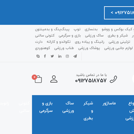
 کیک بوکس و ووشو
بدنسازی
توپ
پینگ‌پنگ و بدمينتون
ر
شیکر و بطری
ساک ورزشی
بازی و سرگرمی
کتونی سالنی
تزئینی ورزشی
رانینگ و پیاده روی
تکواندو و کاراته
دارت
لوازم جانبی ورزشی
پوشاک ورزشی
طناب ورزشی
کوهنوردی
با ما در تماس باشید
0
09127518757
واع
ماساژور
شیکر
ساک
بازی و
کتونی
زانوبن
ش
و
ورزشی
سرگرمی
سالنی
زشی
بطری