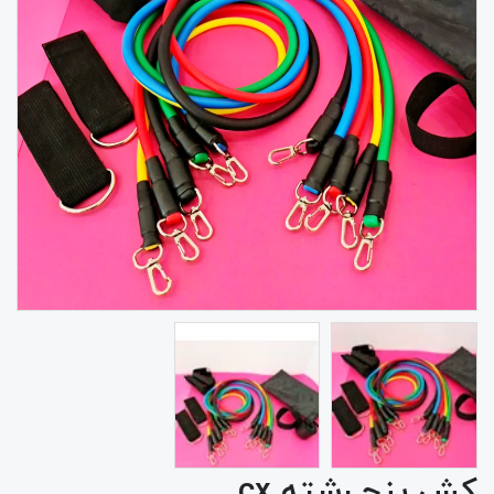
کش پنج رشته cx