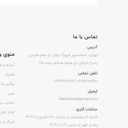
تماس با ما
آدرس:
منوی و
تهران، اسلامشهر شهرک واوان خ امام خمینی
پاساژ اکباتان دو طبقه همکف واحد ۲۵
ارتباط با 
تلفن تماس:
والیبال
۰۲۱۵۶۱۶۹۹۵۰ 09127518757
بوکس و ک
ایمیل:
توپ
Mehrannut@gmail.com
اسکیت و 
ساعات کاری:
انواع کش
شنبه تا پنجشنبه، از ساعت ۱۰:۳۰صبح تا ۱۳.۳۰
شیکر و ب
بعد از ظهر از ساعت ۱۷ تا ۲۱:۳۰