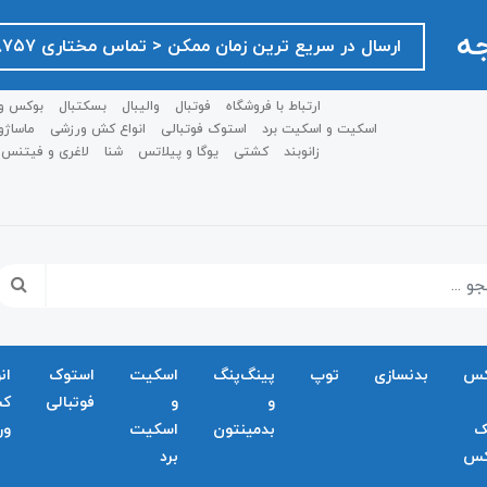
جه
ارسال در سریع ترین زمان ممکن ‌< تماس مختاری ۰۹۱۲۷۵۱۸۷۵۷ >
ارتباط با فروشگاه
فوتبال
والیبال
بسکتبال
بوکس و
اسکیت و اسکیت برد
استوک فوتبالی
انواع کش ورزشی
ماساژو
زانوبند
کشتی
یوگا و پیلاتس
شنا
لاغری و فیتنس
کس
بدنسازی
توپ
پینگ‌پنگ
اسکیت
استوک
ان
و
و
فوتبالی
ک
ک
بدمينتون
اسکیت
ور
کس
برد