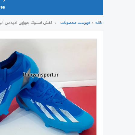
وو
خانه
فهرست محصولات
کفش استوک جورابی آدیداس الیت ELITE یاس تبریز سایز ۳۵ 