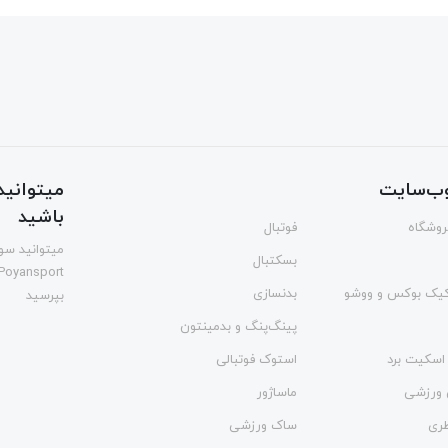
ب‌سایت
میتوانید 
باشید
فروشگاه
فوتبال
میتوانید سوا
بسکتبال
Poyansport
یک بوکس و ووشو
بدنسازی
بپرسید
پینگ‌پنگ و بدمينتون
اسکیت برد
استوک فوتبالی
 ورزشی
ماساژور
طری
ساک ورزشی