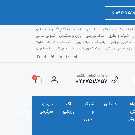
 کیک بوکس و ووشو
بدنسازی
توپ
پینگ‌پنگ و بدمينتون
ر
شیکر و بطری
ساک ورزشی
بازی و سرگرمی
کتونی سالنی
تزئینی ورزشی
رانینگ و پیاده روی
تکواندو و کاراته
دارت
لوازم جانبی ورزشی
پوشاک ورزشی
طناب ورزشی
کوهنوردی
با ما در تماس باشید
0
09127518757
واع
ماساژور
شیکر
ساک
بازی و
کتونی
زانوبن
ش
و
ورزشی
سرگرمی
سالنی
زشی
بطری