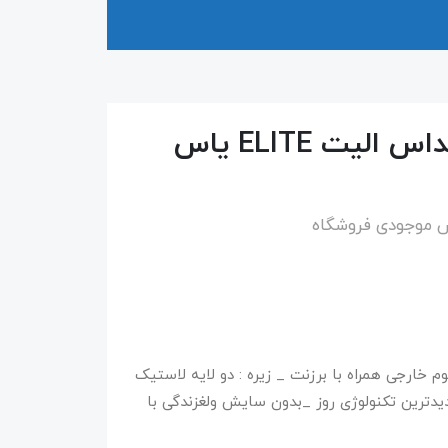
کفش استوک جورابی آدیداس الیت ELITE یاس
س موجودی فروشگاه
خارجی همراه با برزنت _ زیره : دو لایه لاستیک
جدیدترین تکنولوژی روز _بدون سایش ولغزندگی با