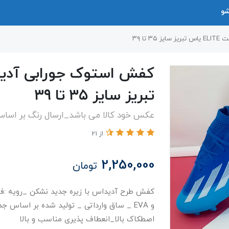
شو
تا ۳۹
تبریز سایز ۳۵ تا ۳۹
عکس خود کالا می باشد_ارسال رنگ بر اسا
از 21
2,250,000
تومان
کفش طرح آدیداس با زیره جدید نشکن _رویه :فوم 
و EVA _ ساق وارداتی _ تولید شده بر اساس 
اصطکاک بالا_انعطاف پذیری مناسب و بالا