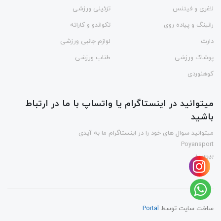
لاغری و فیتنس
تزئینی ورزشی
رانینگ و پیاده روی
تکواندو و کاراته
دارت
لوازم جانبی ورزشی
پوشاک ورزشی
طناب ورزشی
کوهنوردی
میتوانید در اینستاگرام یا واتساپ با ما در ارتباط
باشید
میتوانید سوال های خود را در اینستاگرام ما به آیدی
Poyansport
بپرسید
ساخت سایت توسط
Portal