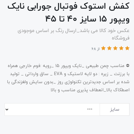
کفش استوک فوتبال جورابی نایک
ویپور ۱۵ سایز ۴۰ تا ۴۵
عکس خود کالا می باشد_ارسال رنگ بر اساس موجودی
فروشگاه
از 68
⛔️ مناسب چمن طبیعی _نایک ویپور ۱۵ _رویه :فوم خارجی همراه
با برزنت _ زیره : دو لایه لاستیک و EVA _ ساق وارداتی _ تولید
شده بر اساس جدیدترین تکنولوژی روز _بدون سایش ولغزندگی با
اصطکاک بالا_انعطاف پذیری مناسب و بالا
سایز