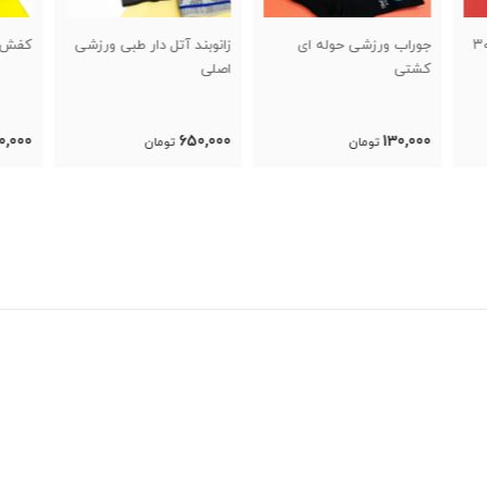
زانوبند آتل دار طبی ورزشی
کفش کشتی طرح گلادیاتور
چسب 
اصلی
,000
1,100,000
650,000
تومان
تومان