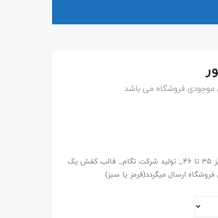
ر
س موجودی فروشگاه می باشد
کتونی کشتی مدل گلادیاتور _کیفیت خوب _سایز ۳۵ تا ۴۶_ تولید شرکت تگام_ قالب کفش یک
شگاه ارسال میگردد(قرمز یا سبز)