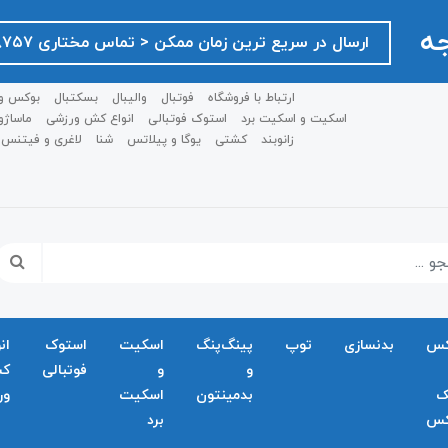
جه
ارسال در سریع ترین زمان ممکن ‌< تماس مختاری ۰۹۱۲۷۵۱۸۷۵۷ >
ارتباط با فروشگاه
فوتبال
والیبال
بسکتبال
بوکس و
اسکیت و اسکیت برد
استوک فوتبالی
انواع کش ورزشی
ماساژو
زانوبند
کشتی
یوگا و پیلاتس
شنا
لاغری و فیتنس
کس
بدنسازی
توپ
پینگ‌پنگ
اسکیت
استوک
ان
و
و
فوتبالی
ک
ک
بدمينتون
اسکیت
ور
کس
برد