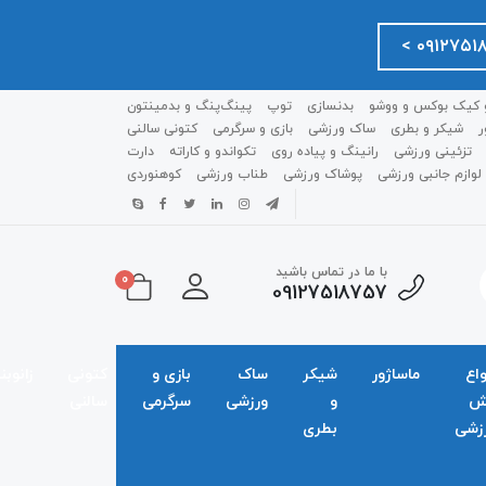
 کیک بوکس و ووشو
بدنسازی
توپ
پینگ‌پنگ و بدمينتون
ر
شیکر و بطری
ساک ورزشی
بازی و سرگرمی
کتونی سالنی
تزئینی ورزشی
رانینگ و پیاده روی
تکواندو و کاراته
دارت
لوازم جانبی ورزشی
پوشاک ورزشی
طناب ورزشی
کوهنوردی
با ما در تماس باشید
0
09127518757
واع
ماساژور
شیکر
ساک
بازی و
کتونی
زانوبن
ش
و
ورزشی
سرگرمی
سالنی
زشی
بطری