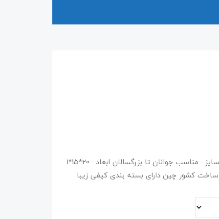
​​​​مشخصات محصول:جنس : صد در صد سیلیکون سایز : مناسب جوانان تا بزرگسالان ابعاد : 20*15*1
 ساخت کشور چین دارای بسته بندی کیفی زیبا