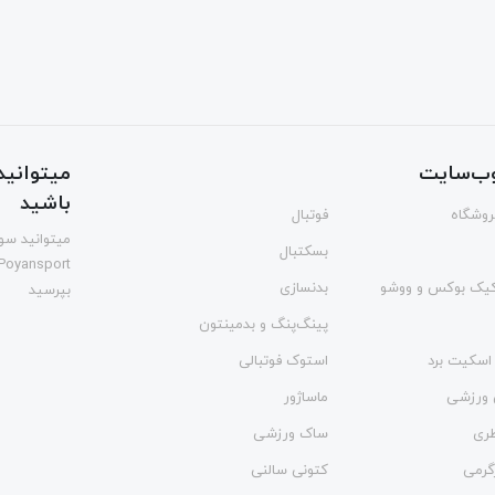
ب‌سایت
میتوانید 
باشید
فروشگاه
فوتبال
میتوانید سوا
بسکتبال
Poyansport
یک بوکس و ووشو
بدنسازی
بپرسید
پینگ‌پنگ و بدمينتون
اسکیت برد
استوک فوتبالی
 ورزشی
ماساژور
طری
ساک ورزشی
گرمی
کتونی سالنی