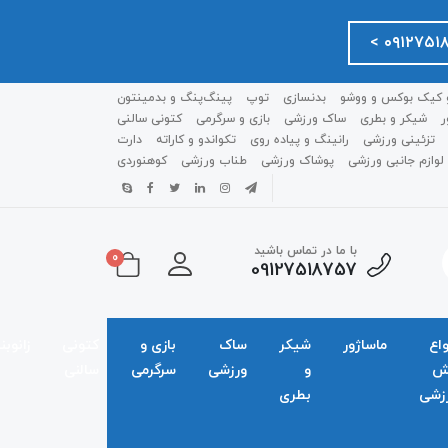
 کیک بوکس و ووشو
بدنسازی
توپ
پینگ‌پنگ و بدمينتون
ر
شیکر و بطری
ساک ورزشی
بازی و سرگرمی
کتونی سالنی
تزئینی ورزشی
رانینگ و پیاده روی
تکواندو و کاراته
دارت
لوازم جانبی ورزشی
پوشاک ورزشی
طناب ورزشی
کوهنوردی
با ما در تماس باشید
0
09127518757
واع
ماساژور
شیکر
ساک
بازی و
کتونی
زانوبن
ش
و
ورزشی
سرگرمی
سالنی
زشی
بطری