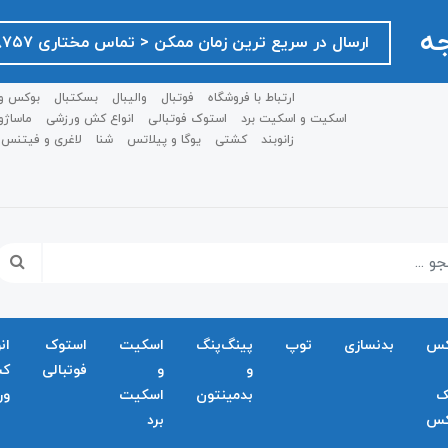
جه
ارسال در سریع ترین زمان ممکن ‌< تماس مختاری ۰۹۱۲۷۵۱۸۷۵۷ >
ارتباط با فروشگاه
فوتبال
والیبال
بسکتبال
بوکس و
اسکیت و اسکیت برد
استوک فوتبالی
انواع کش ورزشی
ماساژو
زانوبند
کشتی
یوگا و پیلاتس
شنا
لاغری و فیتنس
کس
بدنسازی
توپ
پینگ‌پنگ
اسکیت
استوک
ان
و
و
فوتبالی
ک
ک
بدمينتون
اسکیت
ور
کس
برد