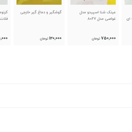
دل
گوشگیر و دماغ گیر خارجی
کرنومتر حرفه ای ۱۰۰ زمانه
م
فلات مدل F 3100
با
0
1,700,000
120,000
تومان
تومان