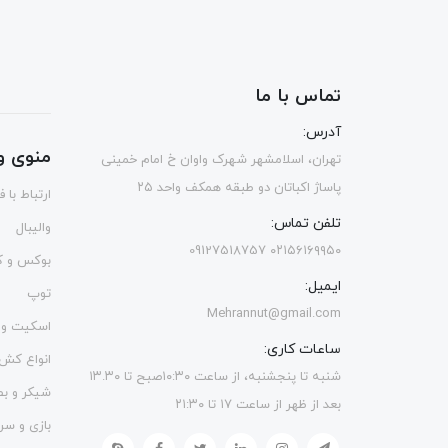
تماس با ما
آدرس:
منوی و
تهران، اسلامشهر شهرک واوان خ امام خمینی
پاساژ اکباتان دو طبقه همکف واحد ۲۵
ارتباط با 
تلفن تماس:
والیبال
۰۲۱۵۶۱۶۹۹۵۰ 09127518757
بوکس و ک
ایمیل:
توپ
Mehrannut@gmail.com
اسکیت و 
ساعات کاری:
انواع کش
شنبه تا پنجشنبه، از ساعت ۱۰:۳۰صبح تا ۱۳.۳۰
شیکر و ب
بعد از ظهر از ساعت ۱۷ تا ۲۱:۳۰
بازی و سر