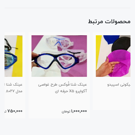
محصولات مرتبط
عینک شنا فُوکس طرح غواصی
عینک شنا اسپیدو مدل غواصی
آکواپرو X5 حرفه ای
مدل ۸۰۲۷
750,000
1,000,000
تومان
تومان