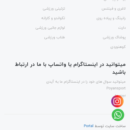
لاغری و فیتنس
تزئینی ورزشی
رانینگ و پیاده روی
تکواندو و کاراته
دارت
لوازم جانبی ورزشی
پوشاک ورزشی
طناب ورزشی
کوهنوردی
میتوانید در اینستاگرام یا واتساپ با ما در ارتباط
باشید
میتوانید سوال های خود را در اینستاگرام ما به آیدی
Poyansport
بپرسید
ساخت سایت توسط
Portal