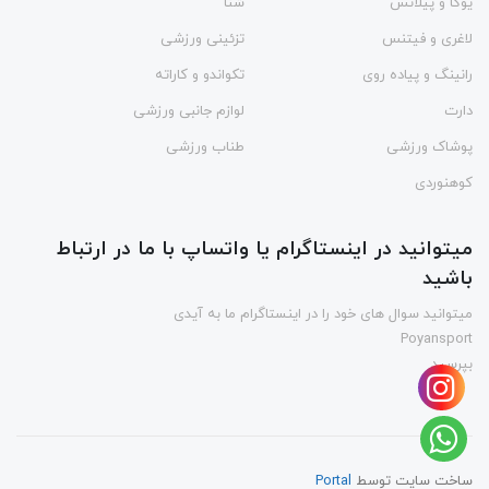
یوگا و پیلاتس
شنا
لاغری و فیتنس
تزئینی ورزشی
رانینگ و پیاده روی
تکواندو و کاراته
دارت
لوازم جانبی ورزشی
پوشاک ورزشی
طناب ورزشی
کوهنوردی
میتوانید در اینستاگرام یا واتساپ با ما در ارتباط
باشید
میتوانید سوال های خود را در اینستاگرام ما به آیدی
Poyansport
بپرسید
ساخت سایت توسط
Portal