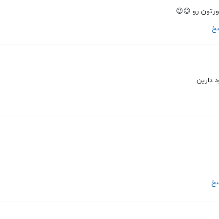
ورتون رو 😉😉
سخ
 دارین
سخ