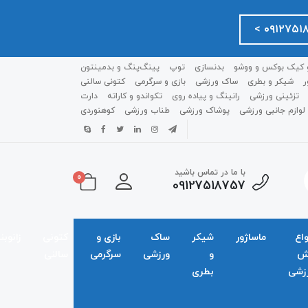
 کیک بوکس و ووشو
بدنسازی
توپ
پینگ‌پنگ و بدمينتون
ر
شیکر و بطری
ساک ورزشی
بازی و سرگرمی
کتونی سالنی
تزئینی ورزشی
رانینگ و پیاده روی
تکواندو و کاراته
دارت
لوازم جانبی ورزشی
پوشاک ورزشی
طناب ورزشی
کوهنوردی
با ما در تماس باشید
0
09127518757
واع
ماساژور
شیکر
ساک
بازی و
کتونی
زانوبن
ش
و
ورزشی
سرگرمی
سالنی
زشی
بطری