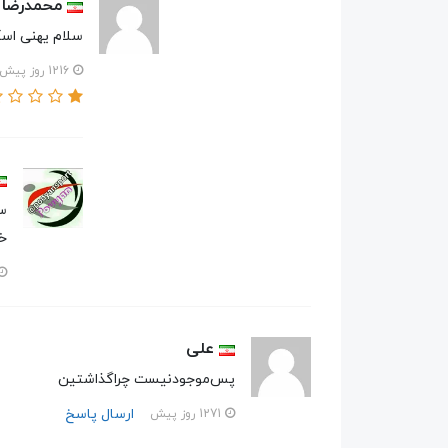
محمدرضا 
سلام یهنی اسک
1216 روز پیش
س
خ
علی
پس‌موجود‌نیست ‌چرا‌گذاشتین
ارسال پاسخ
1271 روز پیش