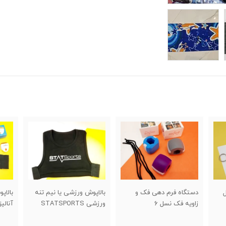
بالاپوش ورزشی یا نیم تنه
بالاپوش ورزشی با گجت
جاسو
ورزشی STATSPORTS
آنالیزور چهار کاره maraton
استقل