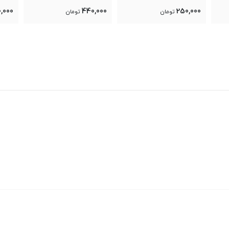
860,000
440,000
تومان
تومان