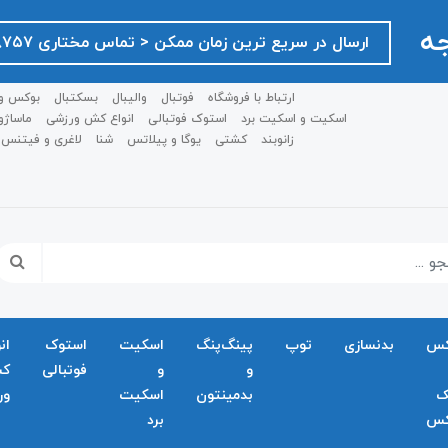
جه
ارسال در سریع ترین زمان ممکن ‌< تماس مختاری ۰۹۱۲۷۵۱۸۷۵۷ >
ارتباط با فروشگاه
فوتبال
والیبال
بسکتبال
بوکس و
اسکیت و اسکیت برد
استوک فوتبالی
انواع کش ورزشی
ماساژو
زانوبند
کشتی
یوگا و پیلاتس
شنا
لاغری و فیتنس
کس
بدنسازی
توپ
پینگ‌پنگ
اسکیت
استوک
ان
و
و
فوتبالی
ک
ک
بدمينتون
اسکیت
ور
کس
برد