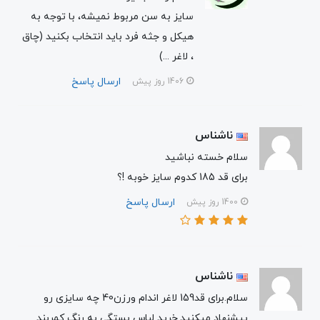
سایز به سن مربوط نمیشه، با توجه به
هیکل و جثه فرد باید انتخاب بکنید (چاق
، لاغر ...)
ارسال پاسخ
1406 روز پیش
ناشناس
سلام خسته نباشید
برای قد 185 کدوم سایز خوبه !؟
ارسال پاسخ
1400 روز پیش
ناشناس
سلام.برای قد159 لاغر اندام ورزن40 چه سایزی رو
پیشنهاد میکنید.خرید لباس بستگی به رنگ کمربند