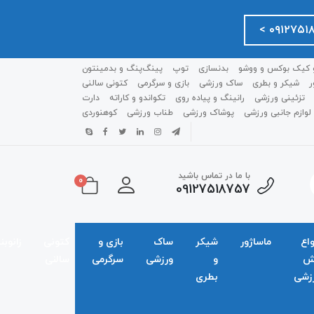
 کیک بوکس و ووشو
بدنسازی
توپ
پینگ‌پنگ و بدمينتون
ر
شیکر و بطری
ساک ورزشی
بازی و سرگرمی
کتونی سالنی
تزئینی ورزشی
رانینگ و پیاده روی
تکواندو و کاراته
دارت
لوازم جانبی ورزشی
پوشاک ورزشی
طناب ورزشی
کوهنوردی
با ما در تماس باشید
0
09127518757
واع
ماساژور
شیکر
ساک
بازی و
کتونی
زانوبن
ش
و
ورزشی
سرگرمی
سالنی
زشی
بطری