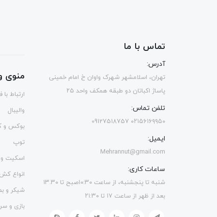
تماس با ما
آدرس:
منوی و
تهران، اسلامشهر شهرک واوان خ امام خمینی
پاساژ اکباتان دو طبقه همکف واحد ۲۵
ارتباط با 
تلفن تماس:
والیبال
۰۲۱۵۶۱۶۹۹۵۰ 09127518757
بوکس و ک
ایمیل:
توپ
Mehrannut@gmail.com
اسکیت و 
ساعات کاری:
انواع کش
شنبه تا پنجشنبه، از ساعت ۱۰:۳۰صبح تا ۱۳.۳۰
شیکر و ب
بعد از ظهر از ساعت ۱۷ تا ۲۱:۳۰
بازی و سر