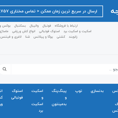
جه
ارسال در سریع ترین زمان ممکن ‌< تماس مختاری ۰۹۱۲۷۵۱۸۷۵۷ >
ارتباط با فروشگاه
فوتبال
والیبال
بسکتبال
بوکس و
اسکیت و اسکیت برد
استوک فوتبالی
انواع کش ورزشی
ماساژو
زانوبند
کشتی
یوگا و پیلاتس
شنا
لاغری و فیتنس
کس
بدنسازی
توپ
پینگ‌پنگ
اسکیت
استوک
ان
و
و
فوتبالی
ک
ک
بدمينتون
اسکیت
ور
کس
برد