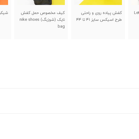
کیف مخصوص حمل کفش
شیکر دو تکه خارجی
حلقه
نایک (شوزبگ) nike shoes
اسفن
bag
swing ا