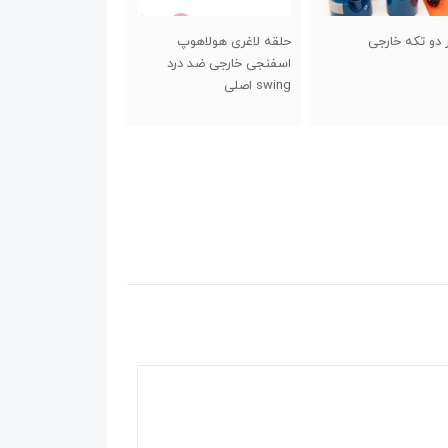
 لاغری هولاهوپ
شیکر اسپایدر درب پیچی
کش تقویت انگشت
جی خارجی ضد درد
جدید
صلی