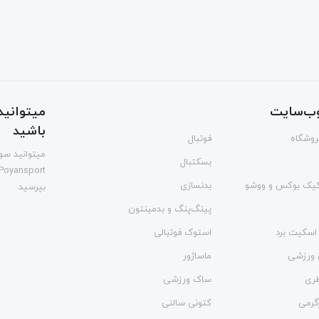
ب‌سایت
میتوانید 
باشید
فروشگاه
فوتبال
میتوانید سوا
بسکتبال
Poyansport
یک بوکس و ووشو
بدنسازی
بپرسید
پینگ‌پنگ و بدمينتون
اسکیت برد
استوک فوتبالی
 ورزشی
ماساژور
طری
ساک ورزشی
گرمی
کتونی سالنی