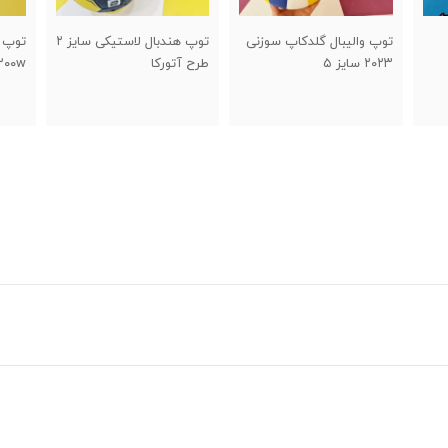
زنی
توپ هندبال لاستیکی سایز ۲
توپ میکاسا سوزنی مدل
توپ و
طرح آتورکا
v۲۰۰w ایرانی
5M5500