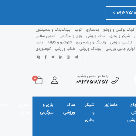
 کیک بوکس و ووشو
بدنسازی
توپ
پینگ‌پنگ و بدمينتون
ر
شیکر و بطری
ساک ورزشی
بازی و سرگرمی
کتونی سالنی
تزئینی ورزشی
رانینگ و پیاده روی
تکواندو و کاراته
دارت
لوازم جانبی ورزشی
پوشاک ورزشی
طناب ورزشی
کوهنوردی
با ما در تماس باشید
0
09127518757
واع
ماساژور
شیکر
ساک
بازی و
کتونی
زانوبن
ش
و
ورزشی
سرگرمی
سالنی
زشی
بطری