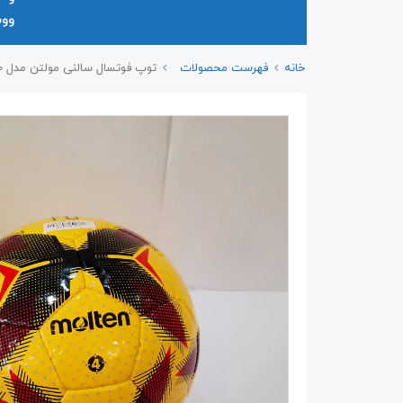
وو
خانه
فهرست محصولات
توپ فوتسال سالنی مولتن مدل FG 4800