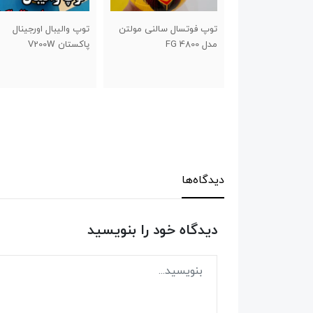
ال سالنی مولتن
توپ والیبال اورجینال
توپ والیبال گلدکاپ سو
پاکستان V200W
۲۰۲۳ سایز ۵
دیدگاه‌ها
دیدگاه خود را بنویسید