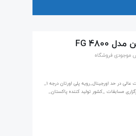
FG 4800
س موجودی فروشگاه
توپ سالنی مولتن مدل molten fg 4800_کیفیت عالی در حد اورجینال_رویه پلی اورتان درجه 1_
زاری مسابقات _کشور تولید کننده پاکستان_