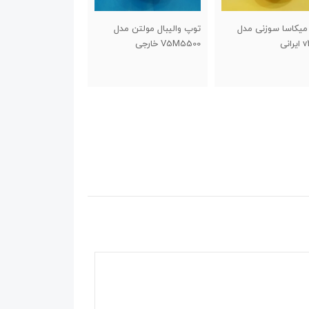
الیبال مولتن مدل
تلمبه پایی پادبا اعلا
تلمبه باد دستی pump
V خارجی
850,000
تومان