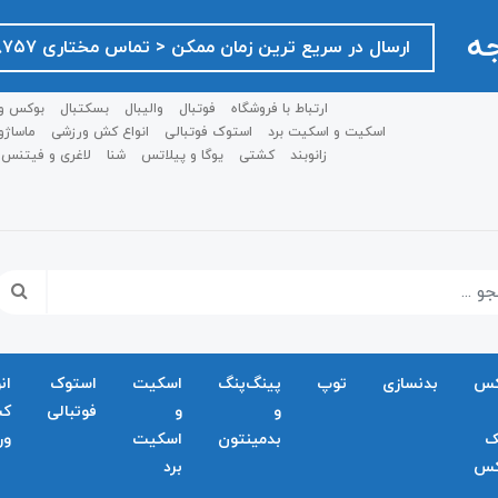
جه
ارسال در سریع ترین زمان ممکن ‌< تماس مختاری ۰۹۱۲۷۵۱۸۷۵۷ >
ارتباط با فروشگاه
فوتبال
والیبال
بسکتبال
بوکس و
اسکیت و اسکیت برد
استوک فوتبالی
انواع کش ورزشی
ماساژو
زانوبند
کشتی
یوگا و پیلاتس
شنا
لاغری و فیتنس
کس
بدنسازی
توپ
پینگ‌پنگ
اسکیت
استوک
ان
و
و
فوتبالی
ک
ک
بدمينتون
اسکیت
ور
کس
برد