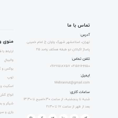
تماس با ما
آدرس:
منوی و
تهران، اسلامشهر شهرک واوان خ امام خمینی
پاساژ اکباتان دو طبقه همکف واحد ۲۵
ارتباط با 
تلفن تماس:
والیبال
۰۲۱۵۶۱۶۹۹۵۰ 09127518757
بوکس و ک
ایمیل:
توپ
Mehrannut@gmail.com
اسکیت و 
ساعات کاری:
انواع کش
شنبه تا پنجشنبه، از ساعت ۱۰:۳۰صبح تا ۱۳.۳۰
شیکر و ب
بعد از ظهر از ساعت ۱۷ تا ۲۱:۳۰
بازی و سر