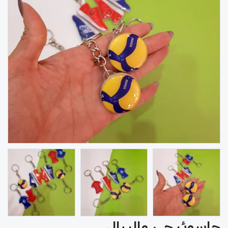
جاسوئیچی والیبال