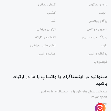
بازی و سرگرمی
کتونی سالنی
زانوبند
کشتی
یوگا و پیلاتس
شنا
لاغری و فیتنس
تزئینی ورزشی
رانینگ و پیاده روی
تکواندو و کاراته
دارت
لوازم جانبی ورزشی
پوشاک ورزشی
طناب ورزشی
کوهنوردی
میتوانید در اینستاگرام یا واتساپ با ما در ارتباط
باشید
میتوانید سوال های خود را در اینستاگرام ما به آیدی
Poyansport
بپرسید