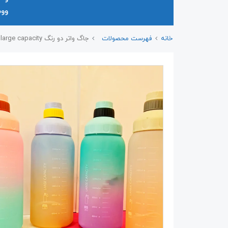
وو
خانه
فهرست محصولات
جاگ واتر دو رنگ large capacity حجم ۱.۸ سی سی