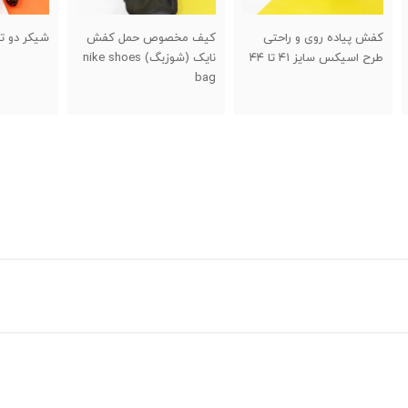
کیف مخصوص حمل کفش
شیکر دو تکه خارجی
حلقه 
نایک (شوزبگ) nike shoes
اسفن
bag
swing اص