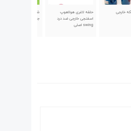
لاغری هولاهوپ
شیکر اسپایدر درب پیچی
کش تقویت انگشت
جی خارجی ضد درد
جدید
لی