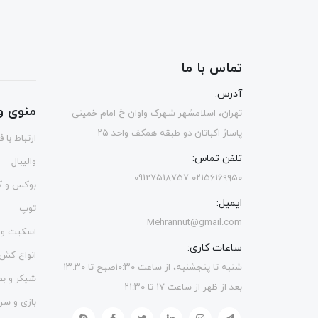
تماس با ما
آدرس:
منوی و
تهران، اسلامشهر شهرک واوان خ امام خمینی
پاساژ اکباتان دو طبقه همکف واحد ۲۵
ارتباط با 
تلفن تماس:
والیبال
۰۲۱۵۶۱۶۹۹۵۰ 09127518757
بوکس و ک
ایمیل:
توپ
Mehrannut@gmail.com
اسکیت و 
ساعات کاری:
انواع کش
شنبه تا پنجشنبه، از ساعت ۱۰:۳۰صبح تا ۱۳.۳۰
شیکر و ب
بعد از ظهر از ساعت ۱۷ تا ۲۱:۳۰
بازی و سر