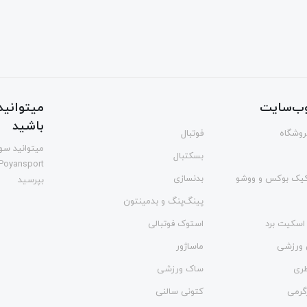
ب‌سایت
میتوانید 
باشید
فروشگاه
فوتبال
میتوانید سوا
بسکتبال
Poyansport
یک بوکس و ووشو
بدنسازی
بپرسید
پینگ‌پنگ و بدمينتون
اسکیت برد
استوک فوتبالی
 ورزشی
ماساژور
طری
ساک ورزشی
گرمی
کتونی سالنی