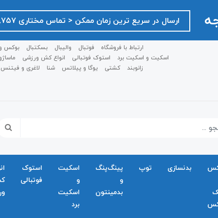
جه
ارسال در سریع ترین زمان ممکن ‌< تماس مختاری ۰۹۱۲۷۵۱۸۷۵۷ >
ارتباط با فروشگاه
فوتبال
والیبال
بسکتبال
بوکس و
اسکیت و اسکیت برد
استوک فوتبالی
انواع کش ورزشی
ماساژو
زانوبند
کشتی
یوگا و پیلاتس
شنا
لاغری و فیتنس
کس
بدنسازی
توپ
پینگ‌پنگ
اسکیت
استوک
ان
و
و
فوتبالی
ک
ک
بدمينتون
اسکیت
ور
کس
برد