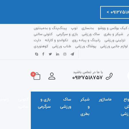
 کیک بوکس و ووشو
بدنسازی
توپ
پینگ‌پنگ و بدمينتون
ر
شیکر و بطری
ساک ورزشی
بازی و سرگرمی
کتونی سالنی
تزئینی ورزشی
رانینگ و پیاده روی
تکواندو و کاراته
دارت
لوازم جانبی ورزشی
پوشاک ورزشی
طناب ورزشی
کوهنوردی
با ما در تماس باشید
0
09127518757
واع
ماساژور
شیکر
ساک
بازی و
کتونی
زانوبن
ش
و
ورزشی
سرگرمی
سالنی
زشی
بطری