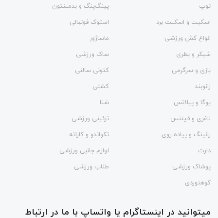
توپ
پینگ‌پنگ و بدمينتون
اسکیت و اسکیت برد
استوک فوتبالی
انواع کش ورزشی
ماساژور
شیکر و بطری
ساک ورزشی
بازی و سرگرمی
کتونی سالنی
زانوبند
کشتی
یوگا و پیلاتس
شنا
لاغری و فیتنس
تزئینی ورزشی
رانینگ و پیاده روی
تکواندو و کاراته
دارت
لوازم جانبی ورزشی
پوشاک ورزشی
طناب ورزشی
کوهنوردی
میتوانید در اینستاگرام یا واتساپ با ما در ارتباط