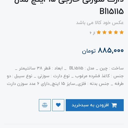
Bl15115
عکس خود کالا می باشد
از 6
885,000
تومان
ساخت : چین _ مدل : BL15115 _ ابعاد : قطر ۳۸ سانتیمتر _
جنس : کاغذ فشرده مرغوب _ نوع دارت : سوزنی _ نوع سیبل : دو
طرفه _ جنس بدنه‌ : فلزی_سایز ۱۵ اینچ_دارای ۶ عدد سوزن دارت
افزودن به سبدخرید