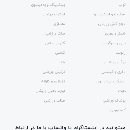
توپ
پینگ‌پنگ و بدمينتون
اسکیت و اسکیت برد
استوک فوتبالی
انواع کش ورزشی
ماساژور
شیکر و بطری
ساک ورزشی
بازی و سرگرمی
کتونی سالنی
زانوبند
کشتی
یوگا و پیلاتس
شنا
لاغری و فیتنس
تزئینی ورزشی
رانینگ و پیاده روی
تکواندو و کاراته
دارت
لوازم جانبی ورزشی
پوشاک ورزشی
طناب ورزشی
کوهنوردی
میتوانید در اینستاگرام یا واتساپ با ما در ارتباط