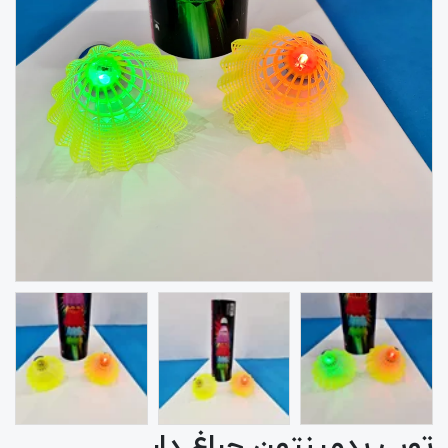
توپ بدمینتون چراغ دار