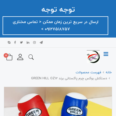
توجه توجه
ارسال در سریع ترین زمان ممکن ‌< تماس مختاری
۰۹۱۲۷۵۱۸۷۵۷ >
0
خانه
فهرست محصولات
دستکش بوکس چرم پاکستانی برند GREEN HILL OZ12