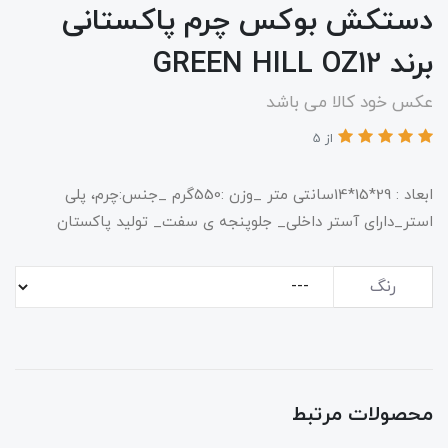
دستکش بوکس چرم پاکستانی
برند GREEN HILL OZ12
عکس خود کالا می باشد
از 5
ابعاد : 29*15*14سانتی متر _وزن :550گرم _جنس:چرم، پلی
استر_دارای آستر داخلی_ جلوپنجه ی سفت_ تولید پاکستان
رنگ
محصولات مرتبط