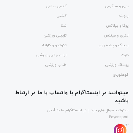
بازی و سرگرمی
کتونی سالنی
زانوبند
کشتی
یوگا و پیلاتس
شنا
لاغری و فیتنس
تزئینی ورزشی
رانینگ و پیاده روی
تکواندو و کاراته
دارت
لوازم جانبی ورزشی
پوشاک ورزشی
طناب ورزشی
کوهنوردی
میتوانید در اینستاگرام یا واتساپ با ما در ارتباط
باشید
میتوانید سوال های خود را در اینستاگرام ما به آیدی
Poyansport
بپرسید