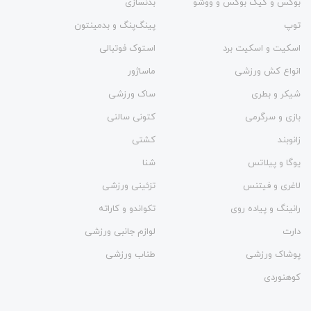
بوکس و کیک بوکس و ووشو
بدنسازی
توپ
پینگ‌پنگ و بدمينتون
اسکیت و اسکیت برد
استوک فوتبالی
انواع کش ورزشی
ماساژور
شیکر و بطری
ساک ورزشی
بازی و سرگرمی
کتونی سالنی
زانوبند
کشتی
یوگا و پیلاتس
شنا
لاغری و فیتنس
تزئینی ورزشی
رانینگ و پیاده روی
تکواندو و کاراته
دارت
لوازم جانبی ورزشی
پوشاک ورزشی
طناب ورزشی
کوهنوردی