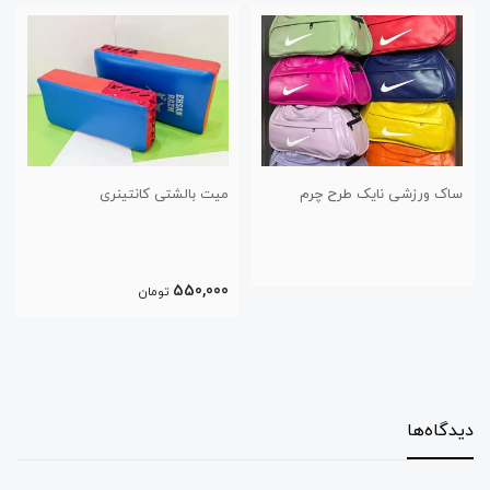
 چرم
میت بالشتی کانتینری
باند بوکس ۵ متری پاکستانی
300,000
550,000
تومان
تومان
دیدگاه‌ها