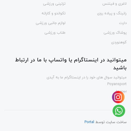
لاغری و فیتنس
تزئینی ورزشی
رانینگ و پیاده روی
تکواندو و کاراته
دارت
لوازم جانبی ورزشی
پوشاک ورزشی
طناب ورزشی
کوهنوردی
میتوانید در اینستاگرام یا واتساپ با ما در ارتباط
باشید
میتوانید سوال های خود را در اینستاگرام ما به آیدی
Poyansport
بپرسید
ساخت سایت توسط
Portal