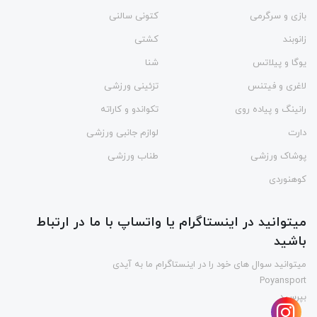
بازی و سرگرمی
کتونی سالنی
زانوبند
کشتی
یوگا و پیلاتس
شنا
لاغری و فیتنس
تزئینی ورزشی
رانینگ و پیاده روی
تکواندو و کاراته
دارت
لوازم جانبی ورزشی
پوشاک ورزشی
طناب ورزشی
کوهنوردی
میتوانید در اینستاگرام یا واتساپ با ما در ارتباط
باشید
میتوانید سوال های خود را در اینستاگرام ما به آیدی
Poyansport
بپرسید