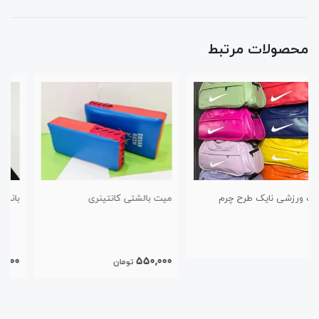
محصولات مرتبط
میت بالشتی کانتینری
باند بوکس ۵ متری پاکستانی
300,000
550,000
تومان
تومان