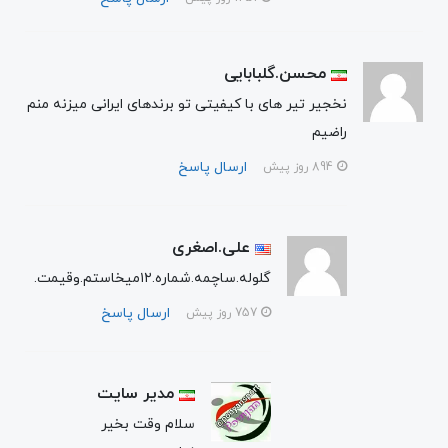
محسن.گلبابایی
نخجیر تیر های با کیفیتی تو برندهای ایرانی میزنه منم
راضیم
ارسال پاسخ
894 روز پیش
علی.اصغری
گلوله.ساچمه.شماره.۱۲میخاستم.وقیمت.
ارسال پاسخ
757 روز پیش
مدیر سایت
سلام وقت بخیر