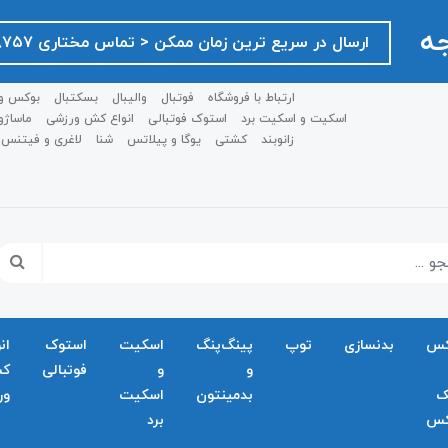
جه
ارسال در سریع ترین زمان ممکن ‌< تماس مختاری ۰۹۱۲۷۵۱۸۷۵۷ >
ارتباط با فروشگاه
فوتبال
والیبال
بسکتبال
بوکس و
اسکیت و اسکیت برد
استوک فوتبالی
انواع کش ورزشی
ماساژو
زانوبند
کشتی
یوگا و پیلاتس
شنا
لاغری و فیتنس
کس
بدنسازی
توپ
پینگ‌پنگ
اسکیت
استوک
ان
و
و
فوتبالی
ک
ک
بدمينتون
اسکیت
ور
کس
برد