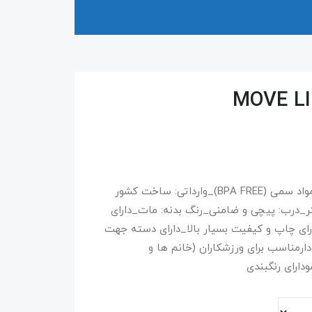
جنس: پلاستیک فشرده درجه 1_عاری از هرگونه مواد سمی (BPA FREE)_وارداتی: ساخت کشور
 _لیترابعاد: 11*7*22 سانتی متر_درب: پیچی و ضامنی_رنگ بدنه: مات_دارای
رای چاپ و کیفیت بسیار بالا_دارای دسته جهت
رمناسب برای ورزشکاران (خانم ها و
دارای رنگبندی