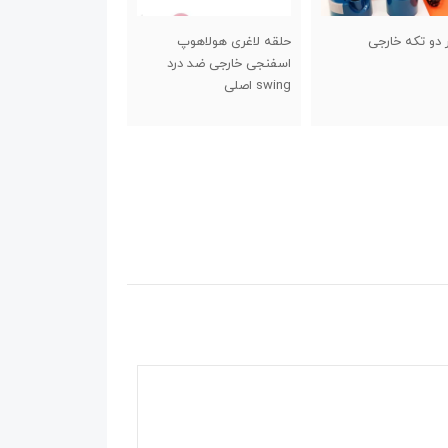
لاغری هولاهوپ
شیکر اسپایدر درب پیچی
کش تقویت انگشت
جی خارجی ضد درد
جدید
لی