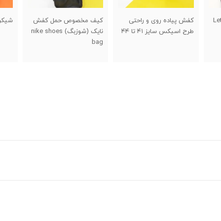
کیف مخصوص حمل کفش
شیکر دو تکه خارجی
حلقه 
نایک (شوزبگ) nike shoes
اسفن
bag
swing اص