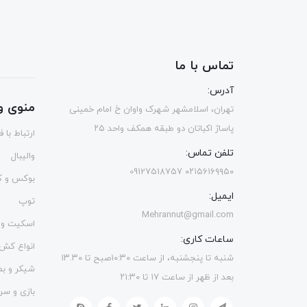
تماس با ما
آدرس:
منوی و
تهران، اسلامشهر شهرک واوان خ امام خمینی
پاساژ اکباتان دو طبقه همکف واحد ۲۵
ارتباط با 
تلفن تماس:
والیبال
۰۲۱۵۶۱۶۹۹۵۰ 09127518757
بوکس و ک
ایمیل:
توپ
Mehrannut@gmail.com
اسکیت و 
ساعات کاری:
انواع کش
شنبه تا پنجشنبه، از ساعت ۱۰:۳۰صبح تا ۱۳.۳۰
شیکر و ب
بعد از ظهر از ساعت ۱۷ تا ۲۱:۳۰
بازی و سر