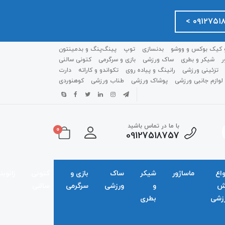
 کیک بوکس و ووشو
بدنسازی
توپ
پینگ‌پنگ و بدمينتون
ر
شیکر و بطری
ساک ورزشی
بازی و سرگرمی
کتونی سالنی
تزئینی ورزشی
رانینگ و پیاده روی
تکواندو و کاراته
دارت
لوازم جانبی ورزشی
پوشاک ورزشی
طناب ورزشی
کوهنوردی
با ما در تماس باشید
0
09127518757
واع
ماساژور
شیکر
ساک
بازی و
کتونی
زانوبن
ش
و
ورزشی
سرگرمی
سالنی
زشی
بطری