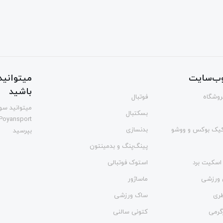
ب‌سایت
میتوانید 
باشید
فروشگاه
فوتبال
میتوانید سوا
بسکتبال
Poyansport
یک بوکس و ووشو
بدنسازی
بپرسید
پینگ‌پنگ و بدمينتون
اسکیت برد
استوک فوتبالی
 ورزشی
ماساژور
طری
ساک ورزشی
گرمی
کتونی سالنی