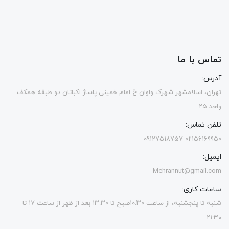
تماس با ما
آدرس:
تهران، اسلامشهر شهرک واوان خ امام خمینی پاساژ اکباتان دو طبقه همکف
واحد ۲۵
تلفن تماس:
۰۲۱۵۶۱۶۹۹۵۰ 09127518757
ایمیل:
Mehrannut@gmail.com
ساعات کاری:
شنبه تا پنجشنبه، از ساعت ۱۰:۳۰صبح تا ۱۳.۳۰ بعد از ظهر از ساعت ۱۷ تا
۲۱:۳۰