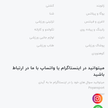
زانوبند
کشتی
یوگا و پیلاتس
شنا
لاغری و فیتنس
تزئینی ورزشی
رانینگ و پیاده روی
تکواندو و کاراته
دارت
لوازم جانبی ورزشی
پوشاک ورزشی
طناب ورزشی
کوهنوردی
میتوانید در اینستاگرام یا واتساپ با ما در ارتباط
باشید
میتوانید سوال های خود را در اینستاگرام ما به آیدی
Poyansport
بپرسید