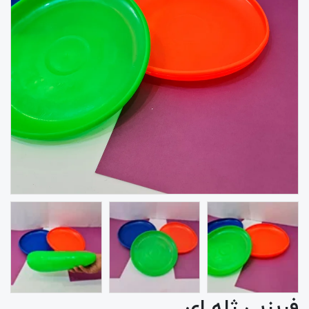
فریزبی ژله ای