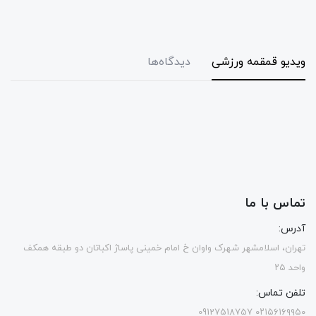
ویدیو قمقمه ورزشی
دیدگاه‌ها
تماس با ما
آدرس:
تهران، اسلامشهر شهرک واوان خ امام خمینی پاساژ اکباتان دو طبقه همکف
واحد ۲۵
تلفن تماس:
۰۲۱۵۶۱۶۹۹۵۰ 09127518757