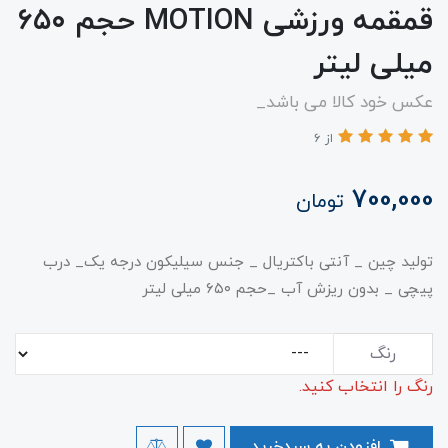
قمقمه ورزشی MOTION حجم ۶۵۰
میلی لیتر
عکس خود کالا می باشد_
از 6
700,000
تومان
تولید چین _ آنتی باکتریال _ جنس سیلیکون درجه یک_ درب
پیچی _ بدون ریزش آب _حجم ۶۵۰ میلی لیتر
رنگ
رنگ را انتخاب کنید.
افزودن به سبدخرید