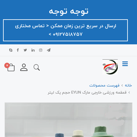
توجه توجه
ارسال در سریع ترین زمان ممکن ‌< تماس مختاری
۰۹۱۲۷۵۱۸۷۵۷ >
0
خانه
فهرست محصولات
قمقمه ورزشی خارجی مارک EYUN حجم یک لیتر