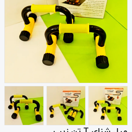
میل شنای T تن زیب