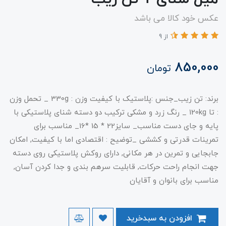
عکس خود کالا می باشد
از 9
850,000
تومان
برند: تن زیب_جنس :پلاستیک با کیفیت وزن : 330g _ تحمل وزن
: تا 120kg _ رنگ زرد و مشکی ترکیب دو دسته شنای پلاستیکی با
پایه و جای دست مناسب_ سایز22 * 15 *16_ مناسب برای
تمرینات قدرتی و کششی _توضیح : اقتصادی اما با کیفیت, امکان
جابجایی و تمرین در هر مکانی, دارای روکش پلاستیکی روی دسته
جهت انجام راحت حرکات, قابلیت سرهم بندی و جدا کردن آسان,
مناسب برای بانوان و آقایان
افزودن به سبدخرید