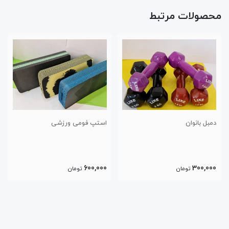
محصولات مرتبط
استپ فومی ورزشی
تی آر ایکس trx
1,400,000
600,000
تومان
تومان