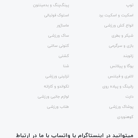
توپ
پینگ‌پنگ و بدمينتون
اسکیت و اسکیت برد
استوک فوتبالی
انواع کش ورزشی
ماساژور
شیکر و بطری
ساک ورزشی
بازی و سرگرمی
کتونی سالنی
زانوبند
کشتی
یوگا و پیلاتس
شنا
لاغری و فیتنس
تزئینی ورزشی
رانینگ و پیاده روی
تکواندو و کاراته
دارت
لوازم جانبی ورزشی
پوشاک ورزشی
طناب ورزشی
کوهنوردی
میتوانید در اینستاگرام یا واتساپ با ما در ارتباط