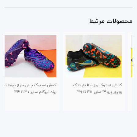
محصولات مرتبط
کفش استوک ریز ساقدار نایک
کفش استوک چمن طرح نیوبالانس
ویپور پرو ۱۴ سایز ۳۵ تا ۳۹
برند تیزگام سایز ۳۰ تا ۳۴