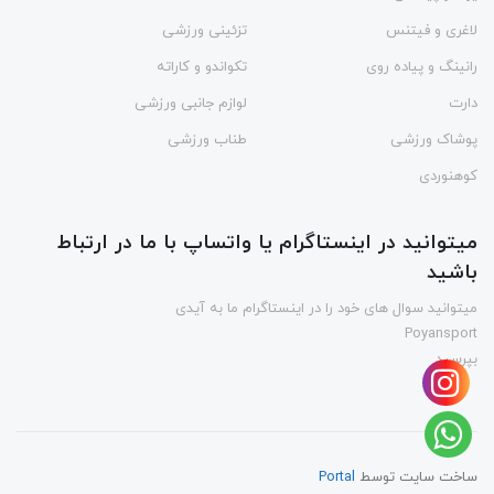
لاغری و فیتنس
تزئینی ورزشی
رانینگ و پیاده روی
تکواندو و کاراته
دارت
لوازم جانبی ورزشی
پوشاک ورزشی
طناب ورزشی
کوهنوردی
میتوانید در اینستاگرام یا واتساپ با ما در ارتباط
باشید
میتوانید سوال های خود را در اینستاگرام ما به آیدی
Poyansport
بپرسید
ساخت سایت توسط
Portal