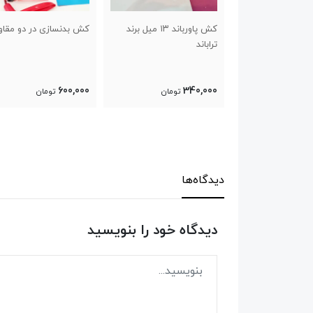
کش پاورباند ۱۳ میل برند
کش بدنسازی در دو مقاومت
نردبان چابکی لدر
راباند
600,000
600,000
340,00
تومان
تومان
تومان
دیدگاه‌ها
دیدگاه خود را بنویسید