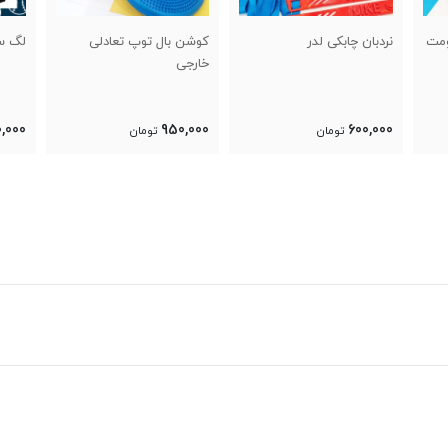
کوشن بال توپ تعادلی
لگ سوپر فلامنت نایک
خارجی
750,000
950,000
تومان
تومان