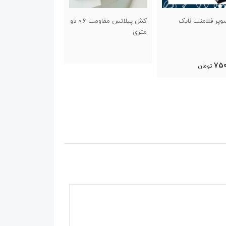
کش پیلاتس مقاومت ۰.۶ دو
کش تمرین روپایی استار
کفش سالنی ویپو
متری
کیک
1,600,000
300,000
تومان
تو