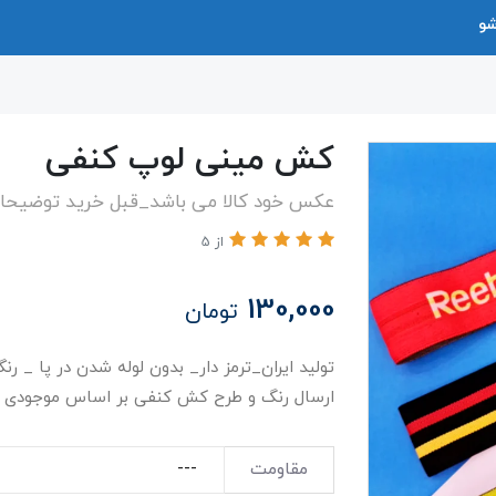
شو
کش مینی لوپ کنفی
عکس خود کالا می باشد_قبل خرید توضیحات
از 5
130,000
تومان
تولید ایران_ترمز دار_ بدون لوله شدن در پا _ ر
ارسال رنگ و طرح کش کنفی بر اساس موجودی ف
مقاومت