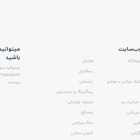
ب‌سایت
میتوانید 
باشید
فروشگاه
فوتبال
میتوانید سوا
بسکتبال
Poyansport
یک بوکس و ووشو
بدنسازی
بپرسید
پینگ‌پنگ و بدمينتون
اسکیت برد
استوک فوتبالی
 ورزشی
ماساژور
طری
ساک ورزشی
گرمی
کتونی سالنی