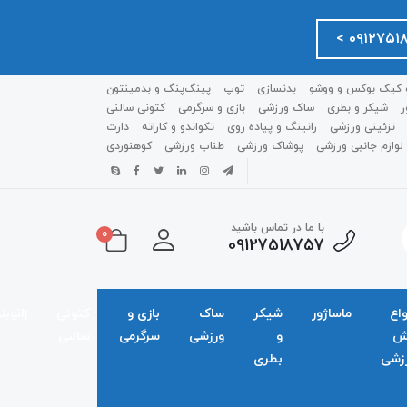
 کیک بوکس و ووشو
بدنسازی
توپ
پینگ‌پنگ و بدمينتون
ر
شیکر و بطری
ساک ورزشی
بازی و سرگرمی
کتونی سالنی
تزئینی ورزشی
رانینگ و پیاده روی
تکواندو و کاراته
دارت
لوازم جانبی ورزشی
پوشاک ورزشی
طناب ورزشی
کوهنوردی
با ما در تماس باشید
0
09127518757
واع
ماساژور
شیکر
ساک
بازی و
کتونی
زانوبن
ش
و
ورزشی
سرگرمی
سالنی
زشی
بطری