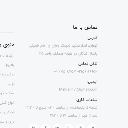
تماس با ما
آدرس:
منوی و
تهران، اسلامشهر شهرک واوان خ امام خمینی
پاساژ اکباتان دو طبقه همکف واحد ۲۵
ارتباط با 
تلفن تماس:
والیبال
۰۲۱۵۶۱۶۹۹۵۰ 09127518757
بوکس و ک
ایمیل:
توپ
Mehrannut@gmail.com
اسکیت و 
ساعات کاری:
انواع کش
شنبه تا پنجشنبه، از ساعت ۱۰:۳۰صبح تا ۱۳.۳۰
شیکر و ب
بعد از ظهر از ساعت ۱۷ تا ۲۱:۳۰
بازی و سر