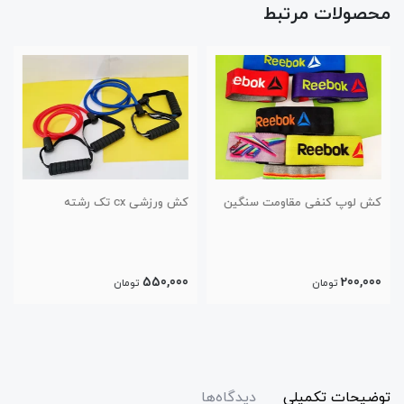
محصولات مرتبط
کش لوپ کنفی مقاومت سنگین
کش ورزشی cx تک رشته
550,000
200,000
تومان
تومان
توضیحات تکمیلی
دیدگاه‌ها