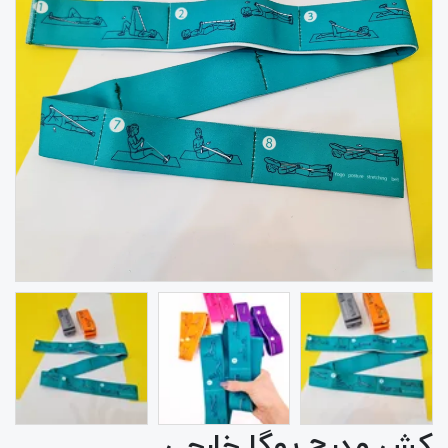
کش مدرج یوگا خارجی