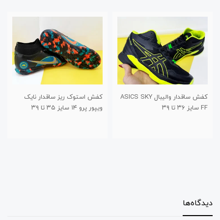
کفش ساقدار والیبال ASICS SKY
کفش استوک ریز ساقدار نایک
کفش استوک چمن طر
ویپور پرو ۱۴ سایز ۳۵ تا ۳۹
برند تیزگام سایز ۳۰ تا ۳۴
دیدگاه‌ها