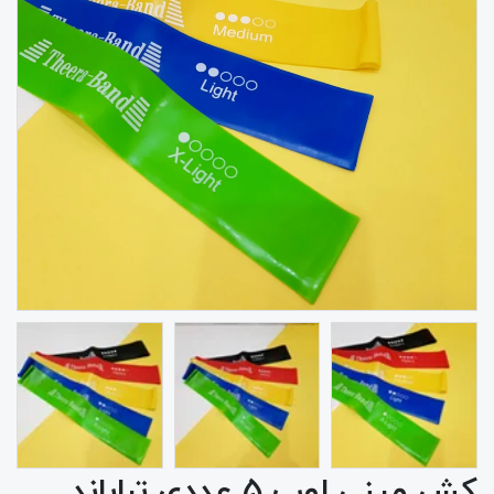
کش مینی لوپ ۵ عددی تراباند