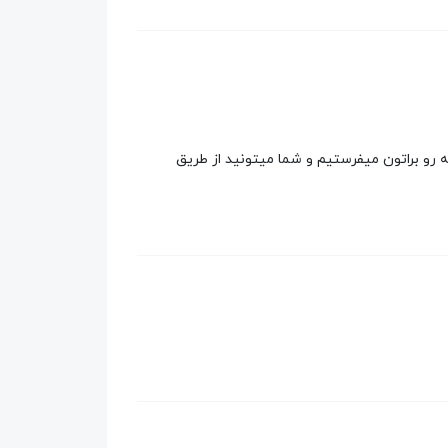
۵ روز زمان میبره برسه اللتا کد مرسوله رو براتون میفرستیم و شما میتونید از طریق