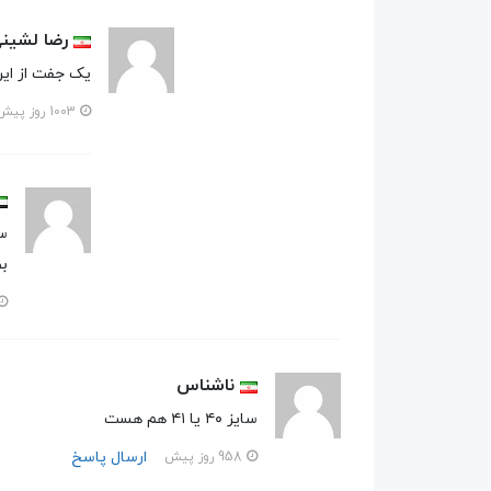
رضا لشین
یک جفت از ای
1003 روز پیش
س
بص
ناشناس
سایز ۴۰ یا ۴۱ هم هست
ارسال پاسخ
958 روز پیش