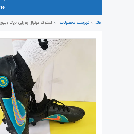
وو
خانه
فهرست محصولات
استوک فوتبال جورابی نایک ویپور ۱۴ پسرانه ۳۵ تا ۹