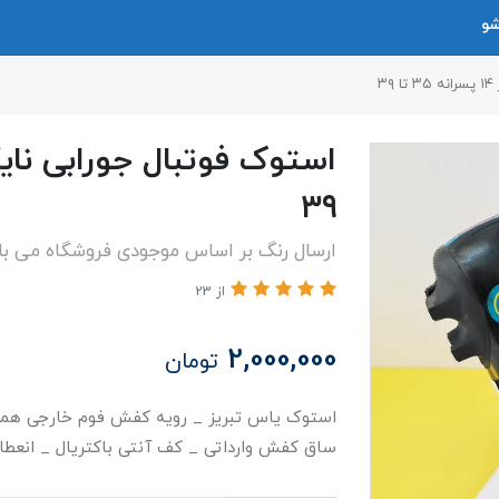
شو
۳
۳۹
ارسال رنگ بر اساس موجودی فروشگاه می ب
از 23
2,000,000
تومان
ساق کفش وارداتی _ کف آنتی باکتریال _ انعط