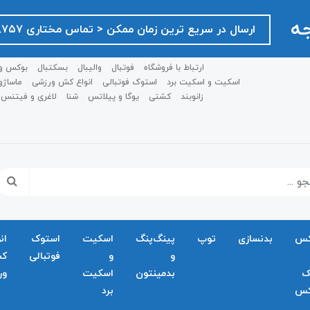
جه
ارسال در سریع ترین زمان ممکن ‌< تماس مختاری ۰۹۱۲۷۵۱۸۷۵۷ >
ارتباط با فروشگاه
فوتبال
والیبال
بسکتبال
بوکس و
اسکیت و اسکیت برد
استوک فوتبالی
انواع کش ورزشی
ماساژو
زانوبند
کشتی
یوگا و پیلاتس
شنا
لاغری و فیتنس
کس
بدنسازی
توپ
پینگ‌پنگ
اسکیت
استوک
ان
و
و
فوتبالی
ک
ک
بدمينتون
اسکیت
ور
کس
برد