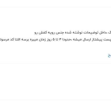
گ ،داخل توضیحات نوشته شده جنس رویه کفش رو
اگر امروز خرید کنید فردا با پست پیشتاز ارسال میشه ،حدودا ۴ تا 
خ