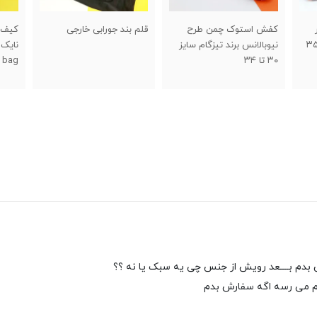
قلم بند جورابی خارجی
کیف مخصوص حمل کفش
کفش 
یز
نایک (شوزبگ) nike shoes
سایز ۴۰ تا ۵
bag
م می رسه اگه سفارش بدم