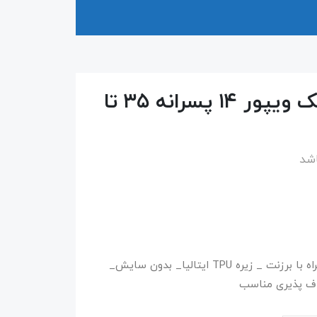
استوک فوتبال جورابی نایک ویپور ۱۴ پسرانه ۳۵ تا
اشد
استوک یاس تبریز _ رویه کفش فوم خارجی همراه با برزنت _ زیره TPU ایتالیا_ بدون سایش_
اف پذیری مناسب