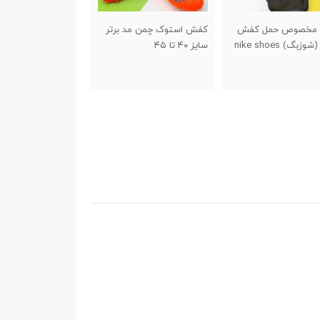
استوک چمن مد برتر
جاسوئیچی طرح کفش
جاسوئیچی والیبال
۴
استقلال
100,000
تومان