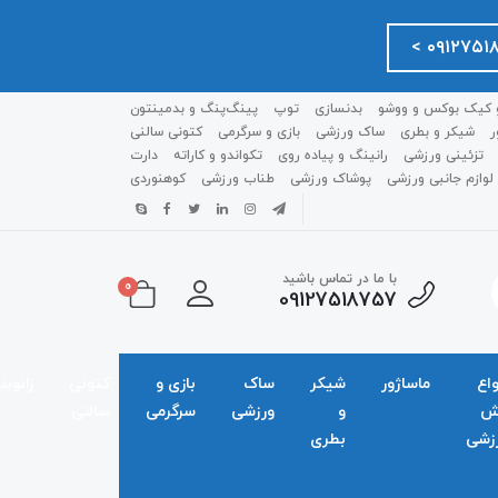
 کیک بوکس و ووشو
بدنسازی
توپ
پینگ‌پنگ و بدمينتون
ر
شیکر و بطری
ساک ورزشی
بازی و سرگرمی
کتونی سالنی
تزئینی ورزشی
رانینگ و پیاده روی
تکواندو و کاراته
دارت
لوازم جانبی ورزشی
پوشاک ورزشی
طناب ورزشی
کوهنوردی
با ما در تماس باشید
0
09127518757
واع
ماساژور
شیکر
ساک
بازی و
کتونی
زانوبن
ش
و
ورزشی
سرگرمی
سالنی
زشی
بطری