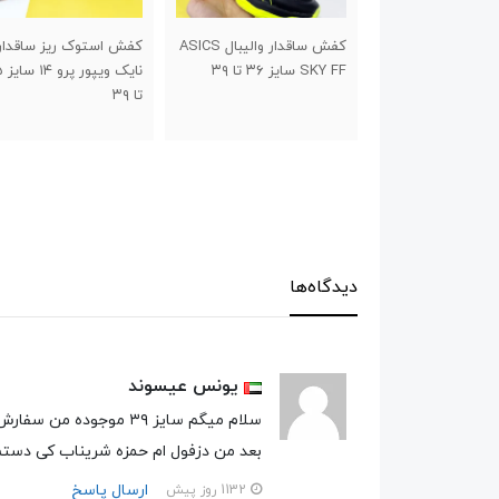
کفش ساقدار والیبال ASICS
کفش استوک ریز ساقدار
کفش استوک چمن طرح
نایک ویپور پرو ۱۴ سایز ۳۵
نیوبالانس برند تیزگام سا
تا ۳۹
۳۰ تا ۳۴
دیدگاه‌ها
یونس عیسوند
سلام میگم سایز ۳۹ موجوده من سفارش بدم بــــعد رویش از جنس چی یه سبک یا نه ؟؟
بعد من دزفول ام حمزه شریناب کی دست
ارسال پاسخ
1132 روز پیش