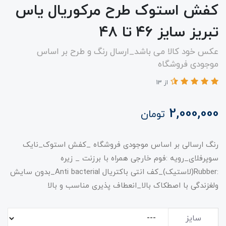
کفش استوک طرح مرکوریال یاس
تبریز سایز ۴۶ تا ۴۸
عکس خود کالا می باشد_ارسال رنگ و طرح بر اساس
موجودی فروشگاه
از 13
2,000,000
تومان
رنگ ارسالی بر اساس موجودی فروشگاه _کفش استوک_نایک
سوپرفلای_رویه :فوم خارجی همراه با برزنت _ زیره
:Rubber(لاستیک)_کف انتی باکتریال Anti bacterial_بدون سایش
ولغزندگی با اصطکاک بالا_انعطاف پذیری مناسب و بالا
سایز