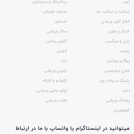
توپ
پینگ‌پنگ و بدمينتون
اسکیت و اسکیت برد
استوک فوتبالی
انواع کش ورزشی
ماساژور
شیکر و بطری
ساک ورزشی
بازی و سرگرمی
کتونی سالنی
زانوبند
کشتی
یوگا و پیلاتس
شنا
لاغری و فیتنس
تزئینی ورزشی
رانینگ و پیاده روی
تکواندو و کاراته
دارت
لوازم جانبی ورزشی
پوشاک ورزشی
طناب ورزشی
کوهنوردی
میتوانید در اینستاگرام یا واتساپ با ما در ارتباط