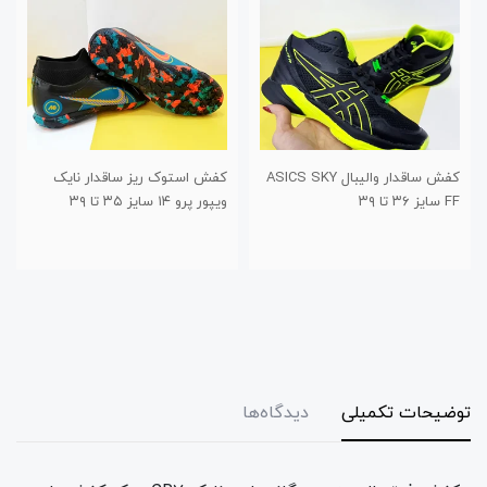
ASICS SK
کفش استوک ریز ساقدار نایک
کفش استوک چمن طرح نیوبالانس
ویپور پرو ۱۴ سایز ۳۵ تا ۳۹
برند تیزگام سایز ۳۰ تا ۳۴
توضیحات تکمیلی
دیدگاه‌ها