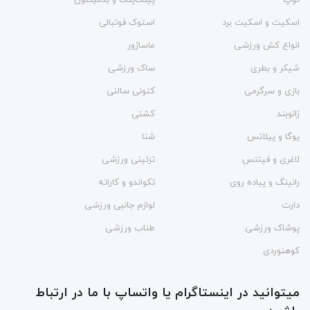
توپ
پینگ‌پنگ و بدمينتون
اسکیت و اسکیت برد
استوک فوتبالی
انواع کش ورزشی
ماساژور
شیکر و بطری
ساک ورزشی
بازی و سرگرمی
کتونی سالنی
زانوبند
کشتی
یوگا و پیلاتس
شنا
لاغری و فیتنس
تزئینی ورزشی
رانینگ و پیاده روی
تکواندو و کاراته
دارت
لوازم جانبی ورزشی
پوشاک ورزشی
طناب ورزشی
کوهنوردی
میتوانید در اینستاگرام یا واتساپ با ما در ارتباط