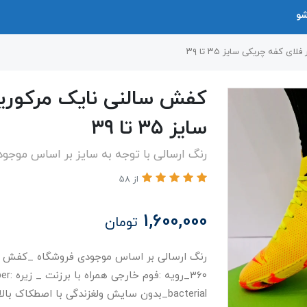
شو
 کفه چریکی سایز ۳۵ تا ۳۹
کفش سالنی نایک مرکوریا
سایز ۳۵ تا ۳۹
رنگ ارسالی با توجه به سایز بر اساس موجو
از 58
1,600,000
تومان
bacterial_بدون سایش ولغزندگی با اصطکاک بالا_انعطاف پذیری مناسب و بالا_