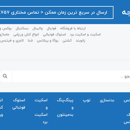
جه
ارسال در سریع ترین زمان ممکن ‌< تماس مختاری ۰۹۱۲۷۵۱۸۷۵۷ >
ارتباط با فروشگاه
فوتبال
والیبال
بسکتبال
بوکس و
اسکیت و اسکیت برد
استوک فوتبالی
انواع کش ورزشی
ماساژو
زانوبند
کشتی
یوگا و پیلاتس
شنا
لاغری و فیتنس
کس
بدنسازی
توپ
پینگ‌پنگ
اسکیت
استوک
ان
و
و
فوتبالی
ک
ک
بدمينتون
اسکیت
ور
کس
برد