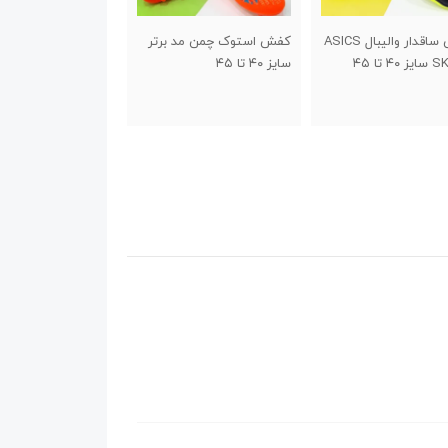
استوک چمن مد برتر
جاسوئیچی طرح کفش
جاسوئیچی استقلال
۴
استقلال