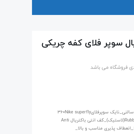
ل سوپر فلای کفه چریکی
دی فروشگاه می باشد
رنگ ارسالی ​​​​بر اساس موجودی فروشگاه _کفش سالنی_نایک سوپرفلای360Nike superfly
360_رویه :فوم خارجی همراه با برزنت _ زیره :Rubber(لاستیک)_کف انتی باکتریال Anti