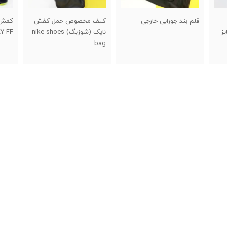
کیف مخصوص حمل کفش
کفش ساقدار والیبال ASICS
کفش 
نایک (شوزبگ) nike shoes
SKY FF سایز ۴۰ تا ۴۵
سایز ۴۰ تا ۵
bag