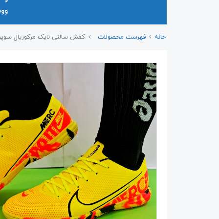
وو
خانه
فهرست محصولات
کفش سالنی نایک مرکوریال سوپر فلای