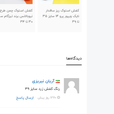
ک ریز ساقدار
کفش استوک چمن طرح
قلم بند جورابی خارجی
نایک ویپور پرو ۱۴ سایز ۳۵
نیوبالانس برند تیزگام سایز
۳۰ تا ۳۴
دیدگاه‌ها
آریان نیریزی
رنگ کفش زرد سایز ۳۹
ارسال پاسخ
1270 روز پیش