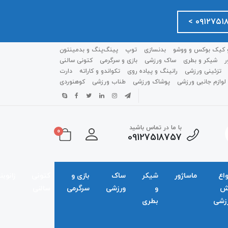
 کیک بوکس و ووشو
بدنسازی
توپ
پینگ‌پنگ و بدمينتون
ر
شیکر و بطری
ساک ورزشی
بازی و سرگرمی
کتونی سالنی
تزئینی ورزشی
رانینگ و پیاده روی
تکواندو و کاراته
دارت
لوازم جانبی ورزشی
پوشاک ورزشی
طناب ورزشی
کوهنوردی
با ما در تماس باشید
0
09127518757
واع
ماساژور
شیکر
ساک
بازی و
کتونی
زانوبن
ش
و
ورزشی
سرگرمی
سالنی
زشی
بطری