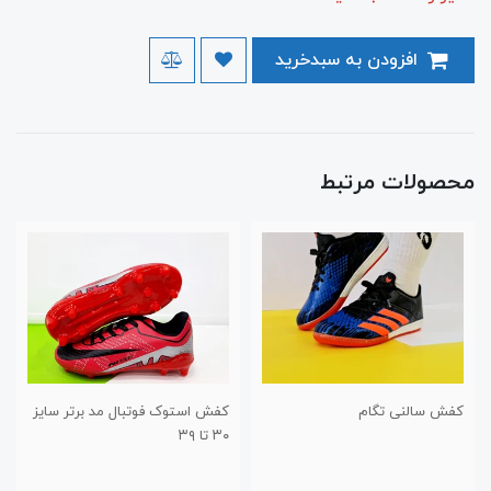
افزودن به سبدخرید
محصولات مرتبط
کفش استوک فوتبال مد برتر سایز
قلم بند خارجی پسرانه س
۳۰ تا ۳۹