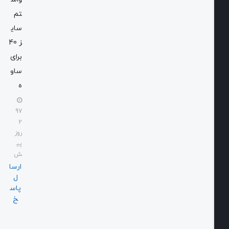
تم
سای
ز 40
برای
ساو
ه
97
2
روز
پی
ش
ارسا
ل
پاس
خ