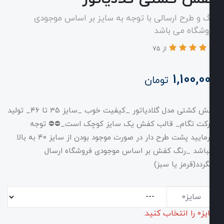
طرح ارسالی با توجه به سایز بر اساس موجودی
ه می باشد
از 75
1,10
تومان
کفش کشتی مدل گلادیاتور _کیفیت خوب _سایز ۳۵ تا ۴۶_ تولید
گام_ قالب کفش یک سایز کوچک است_⛔️⛔️ توجه
بفرمایید پشت طرح دار در صورت موجود بودن از سایز ۴۰ به بالا
 _رنگ کفش بر اساس موجودی فروشگاه ارسال
قرمز یا سبز)
ز۰