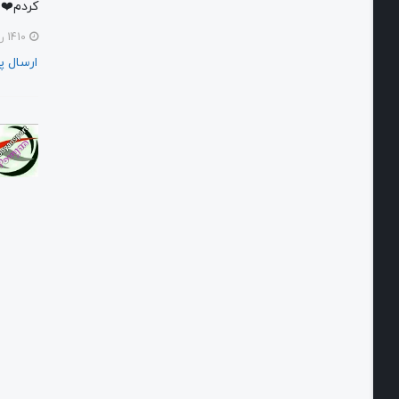
کردم❤️
1410 روز پیش
ارسال پاسخ
مدی
ر
سای
ت
سلا
م
وق
ت
بخی
ر
والا