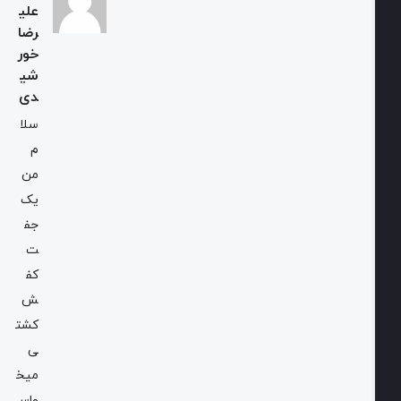
علی
رضا
خور
شی
دی
سلا
م
من
یک
جف
ت
کف
ش
کشت
ی
میخ
واس